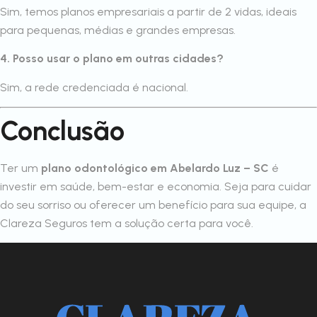
Sim, temos planos empresariais a partir de 2 vidas, ideais
para pequenas, médias e grandes empresas.
4. Posso usar o plano em outras cidades?
Sim, a rede credenciada é nacional.
Conclusão
Ter um
plano odontológico em Abelardo Luz – SC
é
investir em saúde, bem-estar e economia. Seja para cuidar
do seu sorriso ou oferecer um benefício para sua equipe, a
Clareza Seguros tem a solução certa para você.