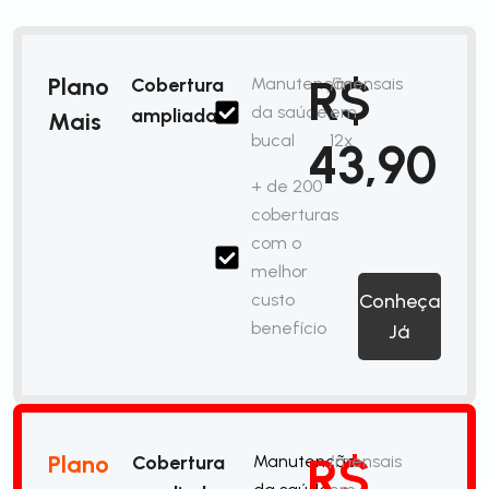
R$
Plano
Cobertura
Manutenção
/mensais
da saúde
em
ampliada
Mais
bucal
12x
43,90
+ de 200
coberturas
com o
melhor
custo
Conheça
benefício
Já
R$
Plano
Cobertura
Manutenção
/mensais