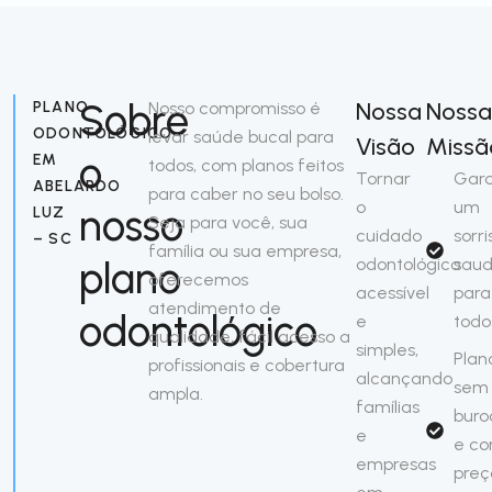
Sobre
Nossa
Nossa
PLANO
Nosso compromisso é
ODONTOLÓGICO
levar saúde bucal para
Visão
Missã
o
EM
todos, com planos feitos
Tornar
Gara
ABELARDO
para caber no seu bolso.
o
um
nosso
LUZ
Seja para você, sua
cuidado
sorri
– SC
família ou sua empresa,
plano
odontológico
saud
oferecemos
acessível
para
atendimento de
odontológico
e
todo
qualidade, fácil acesso a
simples,
Plan
profissionais e cobertura
alcançando
sem
ampla.
famílias
buro
e
e c
empresas
preç