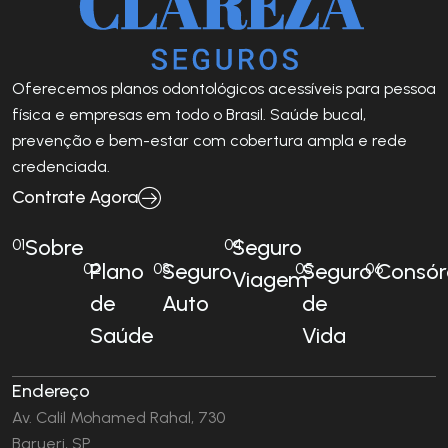
Oferecemos planos odontológicos acessíveis para pessoa
física e empresas em todo o Brasil. Saúde bucal,
prevenção e bem-estar com cobertura ampla e rede
credenciada.
Contrate Agora
Sobre
Seguro
01
04
Plano
Seguro
Seguro
Consór
02
03
05
06
Viagem
de
Auto
de
Saúde
Vida
Endereço
Av. Calil Mohamed Rahal, 730
Barueri, SP