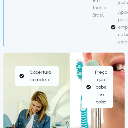
em
justo
todo o
Apoi
Brasil.
pess
emp
no 
esta
Cobertura
Preço
completa
que
cabe
no
bolso