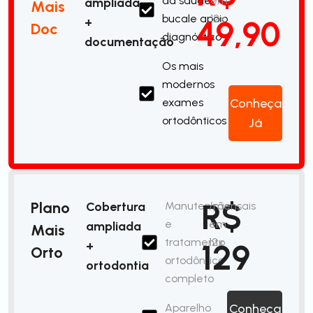
da saúde
em
ampliada
Mais
bucale apoio
12x
49,90
+
Doc
diagnóstico
documentação
Os mais
modernos
exames
Conheça
ortodônticos
Já
R$
Plano
Cobertura
Manutenção
/mensais
e
em
ampliada
Mais
tratamento
12x
129
+
Orto
ortodôntico
ortodontia
completo
Aparelho
Conheça