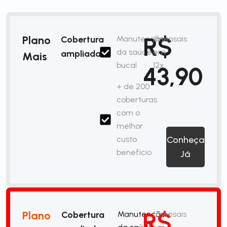
R$
Plano
Cobertura
Manutenção
/mensais
da saúde
em
ampliada
Mais
bucal
12x
43,90
+ de 200
coberturas
com o
melhor
custo
Conheça
benefício
Já
R$
Plano
Cobertura
Manutenção
/mensais