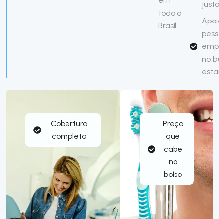
em
just
todo o
Apoi
Brasil.
pess
emp
no 
esta
Cobertura
Preço
completa
que
cabe
no
bolso