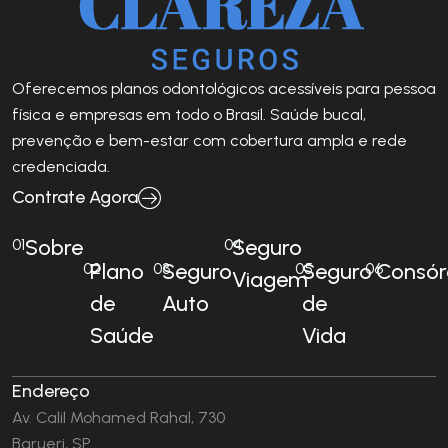
Oferecemos planos odontológicos acessíveis para pessoa
física e empresas em todo o Brasil. Saúde bucal,
prevenção e bem-estar com cobertura ampla e rede
credenciada.
Contrate Agora
Sobre
Seguro
01
04
Plano
Seguro
Seguro
Consór
02
03
05
06
Viagem
de
Auto
de
Saúde
Vida
Endereço
Av. Calil Mohamed Rahal, 730
Barueri, SP