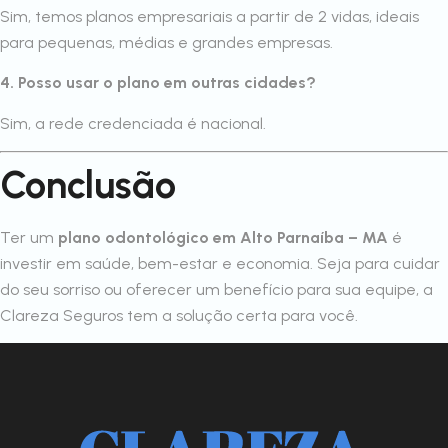
Sim, temos planos empresariais a partir de 2 vidas, ideais
para pequenas, médias e grandes empresas.
4. Posso usar o plano em outras cidades?
Sim, a rede credenciada é nacional.
Conclusão
Ter um
plano odontológico em Alto Parnaíba – MA
é
investir em saúde, bem-estar e economia. Seja para cuidar
do seu sorriso ou oferecer um benefício para sua equipe, a
Clareza Seguros tem a solução certa para você.