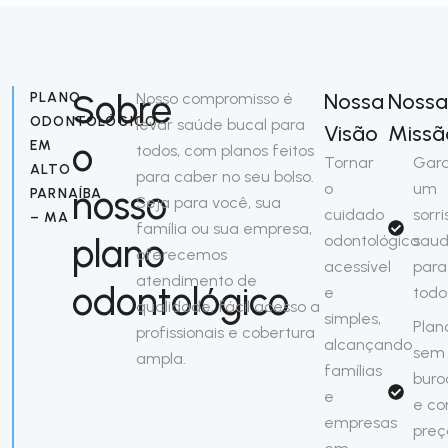
Sobre
Nossa
Noss
PLANO
Nosso compromisso é
ODONTOLÓGICO
levar saúde bucal para
Visão
Missã
o
EM
todos, com planos feitos
Tornar
Gara
ALTO
para caber no seu bolso.
o
um
nosso
PARNAÍBA
Seja para você, sua
cuidado
sorri
– MA
família ou sua empresa,
plano
odontológico
saud
oferecemos
acessível
para
atendimento de
odontológico
e
todo
qualidade, fácil acesso a
simples,
Plan
profissionais e cobertura
alcançando
sem
ampla.
famílias
buro
e
e c
empresas
preç