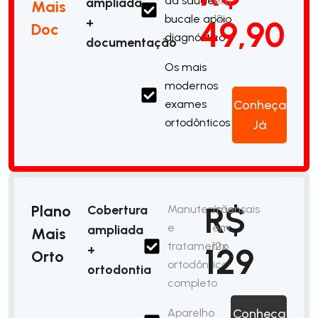
da saúde
em
ampliada
Mais
bucale apoio
12x
49,90
+
Doc
diagnóstico
documentação
Os mais
modernos
exames
Conheça
ortodônticos
Já
R$
Plano
Cobertura
Manutenção
/mensais
e
em
ampliada
Mais
tratamento
12x
129
+
Orto
ortodôntico
ortodontia
completo
Aparelho
Conheça