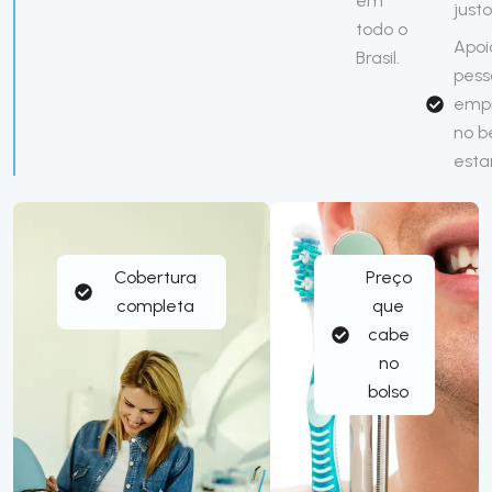
em
justo
todo o
Apoi
Brasil.
pess
emp
no 
esta
Cobertura
Preço
completa
que
cabe
no
bolso