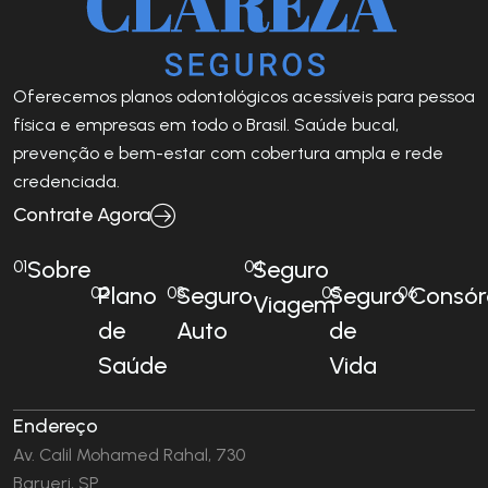
Oferecemos planos odontológicos acessíveis para pessoa
física e empresas em todo o Brasil. Saúde bucal,
prevenção e bem-estar com cobertura ampla e rede
credenciada.
Contrate Agora
Sobre
Seguro
01
04
Plano
Seguro
Seguro
Consór
02
03
05
06
Viagem
de
Auto
de
Saúde
Vida
Endereço
Av. Calil Mohamed Rahal, 730
Barueri, SP