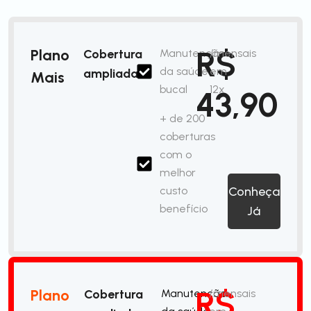
R$
Plano
Cobertura
Manutenção
/mensais
da saúde
em
ampliada
Mais
bucal
12x
43,90
+ de 200
coberturas
com o
melhor
custo
Conheça
benefício
Já
R$
Plano
Cobertura
Manutenção
/mensais