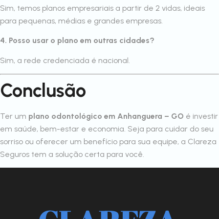
Sim, temos planos empresariais a partir de 2 vidas, ideais
para pequenas, médias e grandes empresas.
4. Posso usar o plano em outras cidades?
Sim, a rede credenciada é nacional.
Conclusão
Ter um
plano odontológico em Anhanguera – GO
é investir
em saúde, bem-estar e economia. Seja para cuidar do seu
sorriso ou oferecer um benefício para sua equipe, a Clareza
Seguros tem a solução certa para você.