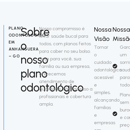
Sobre
Nossa
Nossa
PLANO
Nosso compromisso é
ODONTOLÓGICO
levar saúde bucal para
Visão
Missã
o
EM
todos, com planos feitos
Tornar
Gara
ANHANGUERA
para caber no seu bolso.
o
um
nosso
– GO
Seja para você, sua
cuidado
sorri
família ou sua empresa,
plano
odontológico
saud
oferecemos
acessível
para
atendimento de
odontológico
e
todo
qualidade, fácil acesso a
simples,
Plan
profissionais e cobertura
alcançando
sem
ampla.
famílias
buro
e
e c
empresas
preç