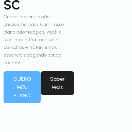
SC
Cuidar do sorriso não
precisa ser caro. Com nosso
plano odontológico, você e
sua família têm acesso a
consultas e tratamentos
essenciais pagando pouco
por mês.
QUERO
Saber
MEU
Mais
PLANO