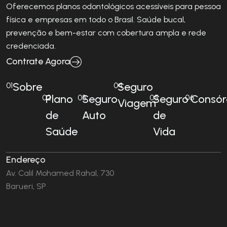
Oferecemos planos odontológicos acessíveis para pessoa
física e empresas em todo o Brasil. Saúde bucal,
prevenção e bem-estar com cobertura ampla e rede
credenciada.
Contrate Agora
Sobre
Seguro
01
04
Plano
Seguro
Seguro
Consór
02
03
05
06
Viagem
de
Auto
de
Saúde
Vida
Endereço
Av. Calil Mohamed Rahal, 730
Barueri, SP