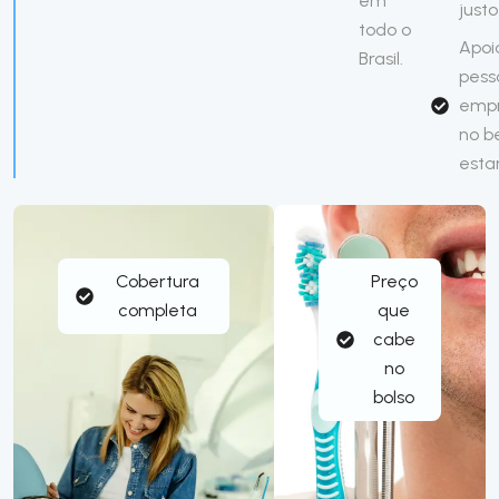
em
justo
todo o
Apoi
Brasil.
pess
emp
no 
esta
Cobertura
Preço
completa
que
cabe
no
bolso