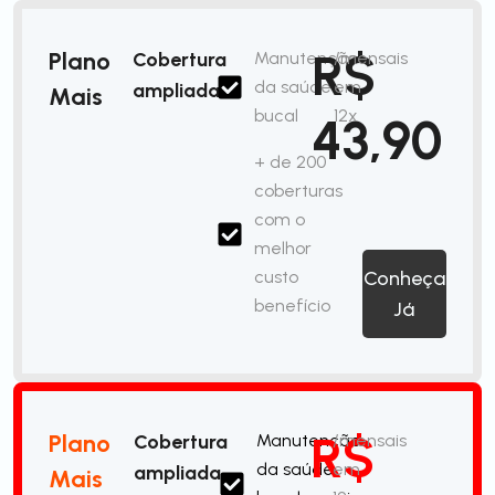
R$
Plano
Cobertura
Manutenção
/mensais
da saúde
em
ampliada
Mais
bucal
12x
43,90
+ de 200
coberturas
com o
melhor
custo
Conheça
benefício
Já
R$
Plano
Cobertura
Manutenção
/mensais
da saúde
em
ampliada
Mais