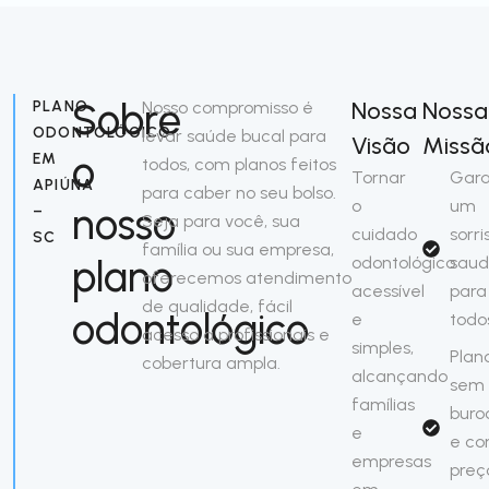
Sobre
Nossa
Nossa
PLANO
Nosso compromisso é
ODONTOLÓGICO
levar saúde bucal para
Visão
Missã
o
EM
todos, com planos feitos
Tornar
Gara
APIÚNA
para caber no seu bolso.
o
um
nosso
–
Seja para você, sua
cuidado
sorri
SC
família ou sua empresa,
plano
odontológico
saud
oferecemos atendimento
acessível
para
de qualidade, fácil
odontológico
e
todo
acesso a profissionais e
simples,
Plan
cobertura ampla.
alcançando
sem
famílias
buro
e
e c
empresas
preç