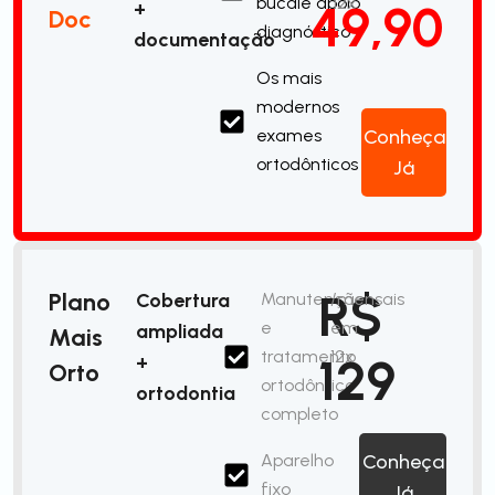
bucale apoio
12x
49,90
+
Doc
diagnóstico
documentação
Os mais
modernos
exames
Conheça
ortodônticos
Já
R$
Plano
Cobertura
Manutenção
/mensais
e
em
ampliada
Mais
tratamento
12x
129
+
Orto
ortodôntico
ortodontia
completo
Aparelho
Conheça
fixo
Já