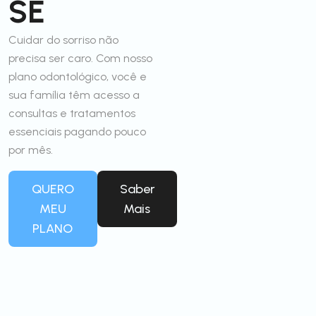
SE
Cuidar do sorriso não
precisa ser caro. Com nosso
plano odontológico, você e
sua família têm acesso a
consultas e tratamentos
essenciais pagando pouco
por mês.
QUERO
Saber
MEU
Mais
PLANO