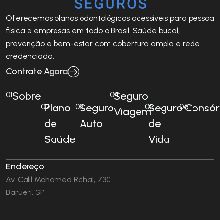
Oferecemos planos odontológicos acessíveis para pessoa
física e empresas em todo o Brasil. Saúde bucal,
prevenção e bem-estar com cobertura ampla e rede
credenciada.
Contrate Agora
Sobre
Seguro
01
04
Plano
Seguro
Seguro
Consór
02
03
05
06
Viagem
de
Auto
de
Saúde
Vida
Endereço
Av. Calil Mohamed Rahal, 730
Barueri, SP