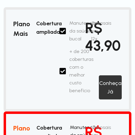
R$
Plano
Cobertura
Manutenção
/mensais
da saúde
em
ampliada
Mais
bucal
12x
43,90
+ de 200
coberturas
com o
melhor
custo
Conheça
benefício
Já
R$
Plano
Cobertura
Manutenção
/mensais