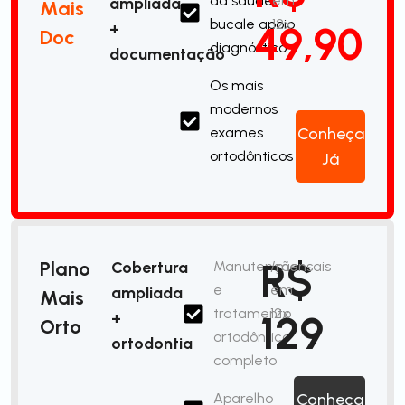
da saúde
em
ampliada
Mais
bucale apoio
12x
49,90
+
Doc
diagnóstico
documentação
Os mais
modernos
exames
Conheça
ortodônticos
Já
R$
Plano
Cobertura
Manutenção
/mensais
e
em
ampliada
Mais
tratamento
12x
129
+
Orto
ortodôntico
ortodontia
completo
Aparelho
Conheça