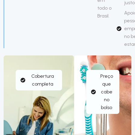
em
justo
todo o
Apoi
Brasil.
pess
emp
no 
esta
Cobertura
Preço
completa
que
cabe
no
bolso