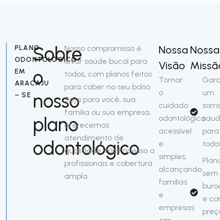
Sobre
Nossa
Nossa
PLANO
Nosso compromisso é
ODONTOLÓGICO
levar saúde bucal para
Visão
Missã
o
EM
todos, com planos feitos
Tornar
Gara
ARACAJU
para caber no seu bolso.
o
um
nosso
– SE
Seja para você, sua
cuidado
sorri
família ou sua empresa,
plano
odontológico
saud
oferecemos
acessível
para
atendimento de
odontológico
e
todo
qualidade, fácil acesso a
simples,
Plan
profissionais e cobertura
alcançando
sem
ampla.
famílias
buro
e
e c
empresas
preç