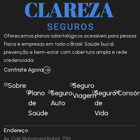
Oferecemos planos odontológicos acessíveis para pessoa
física e empresas em todo o Brasil. Saúde bucal,
prevenção e bem-estar com cobertura ampla e rede
credenciada.
Contrate Agora
Sobre
Seguro
01
04
Plano
Seguro
Seguro
Consór
02
03
05
06
Viagem
de
Auto
de
Saúde
Vida
Endereço
Av. Calil Mohamed Rahal, 730