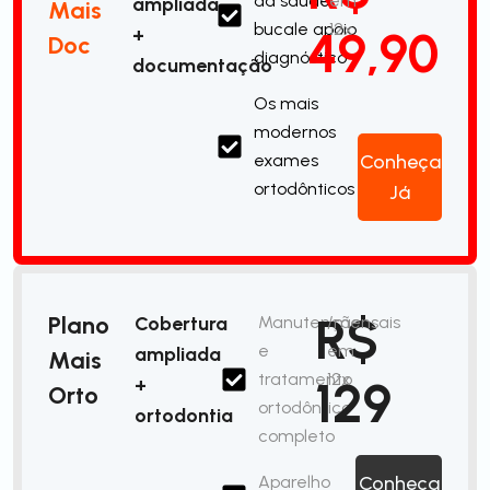
da saúde
em
ampliada
Mais
bucale apoio
12x
49,90
+
Doc
diagnóstico
documentação
Os mais
modernos
exames
Conheça
ortodônticos
Já
R$
Plano
Cobertura
Manutenção
/mensais
e
em
ampliada
Mais
tratamento
12x
129
+
Orto
ortodôntico
ortodontia
completo
Aparelho
Conheça