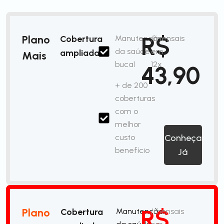
R$
Plano
Cobertura
Manutenção
/mensais
da saúde
em
ampliada
Mais
bucal
12x
43,90
+ de 200
coberturas
com o
melhor
custo
Conheça
benefício
Já
R$
Plano
Cobertura
Manutenção
/mensais