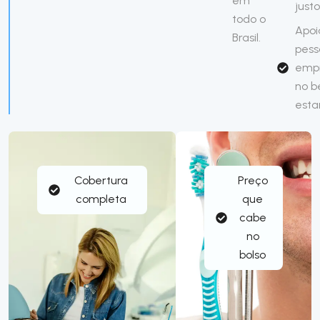
em
just
todo o
Apoi
Brasil.
pess
emp
no 
esta
Cobertura
Preço
completa
que
cabe
no
bolso