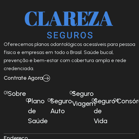
Oferecemos planos odontológicos acessíveis para pessoa
física e empresas em todo o Brasil. Saúde bucal,
prevenção e bem-estar com cobertura ampla e rede
credenciada.
Contrate Agora
Sobre
Seguro
01
04
Plano
Seguro
Seguro
Consór
02
03
05
06
Viagem
de
Auto
de
Saúde
Vida
Endereço