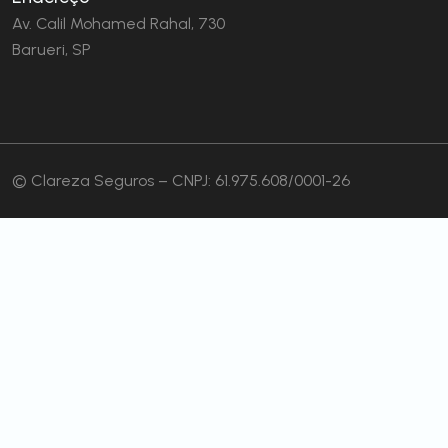
Av. Calil Mohamed Rahal, 730
Barueri, SP
© Clareza Seguros – CNPJ: 61.975.608/0001-26