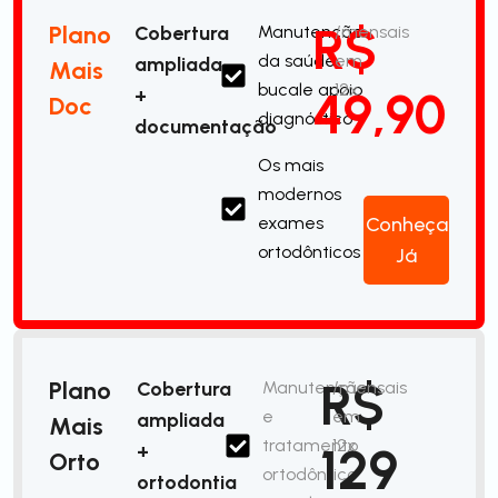
R$
Plano
Cobertura
Manutenção
/mensais
da saúde
em
ampliada
Mais
bucale apoio
12x
49,90
+
Doc
diagnóstico
documentação
Os mais
modernos
exames
Conheça
ortodônticos
Já
R$
Plano
Cobertura
Manutenção
/mensais
e
em
ampliada
Mais
tratamento
12x
129
+
Orto
ortodôntico
ortodontia