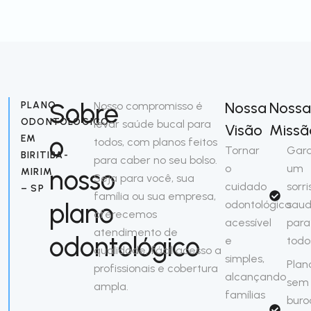
Sobre
Nossa
Nossa
PLANO
Nosso compromisso é
ODONTOLÓGICO
levar saúde bucal para
Visão
Missã
o
EM
todos, com planos feitos
Tornar
Gara
BIRITIBA-
para caber no seu bolso.
o
um
nosso
MIRIM
Seja para você, sua
cuidado
sorri
– SP
família ou sua empresa,
plano
odontológico
saud
oferecemos
acessível
para
atendimento de
odontológico
e
todo
qualidade, fácil acesso a
simples,
Plan
profissionais e cobertura
alcançando
sem
ampla.
famílias
buro