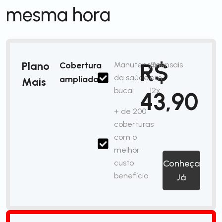
mesma hora
R$
Plano
Cobertura
Manutenção
/mensais
da saúde
em
ampliada
Mais
bucal
12x
43,90
+ de 200
coberturas
com o
melhor
custo
Conheça
benefício
Já