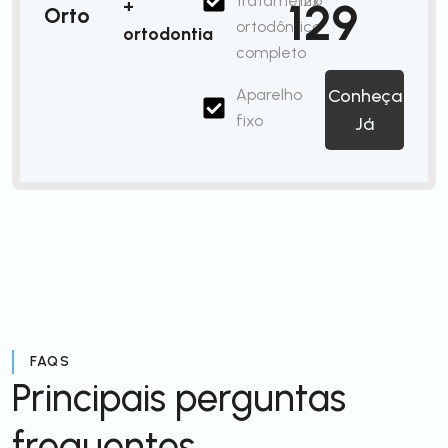
tratamento
12x
129
+
Orto
ortodôntico
ortodontia
completo
Aparelho
Conheça
fixo
Já
FAQS
Principais perguntas
frequentes