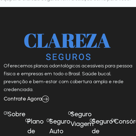
Oferecemos planos odontológicos acessíveis para pessoa
física e empresas em todo o Brasil. Saúde bucal,
prevenção e bem-estar com cobertura ampla e rede
credenciada.
Contrate Agora
Sobre
Seguro
01
04
Plano
Seguro
Seguro
Consór
02
03
05
06
Viagem
de
Auto
de