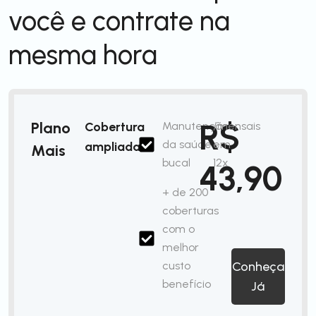
você e contrate na
mesma hora
R$
Plano
Cobertura
Manutenção
/mensais
da saúde
em
ampliada
Mais
bucal
12x
43,90
+ de 200
coberturas
com o
melhor
custo
Conheça
benefício
Já