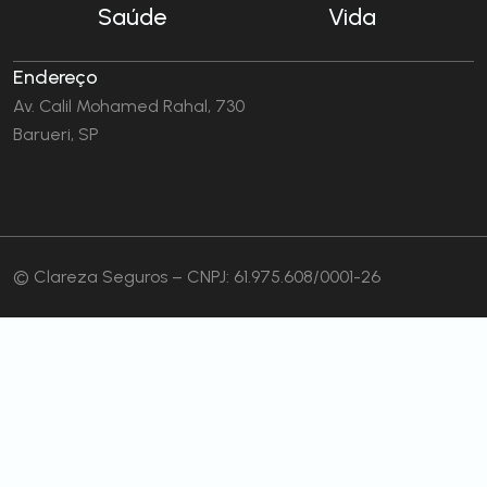
Saúde
Vida
Endereço
Av. Calil Mohamed Rahal, 730
Barueri, SP
© Clareza Seguros – CNPJ: 61.975.608/0001-26