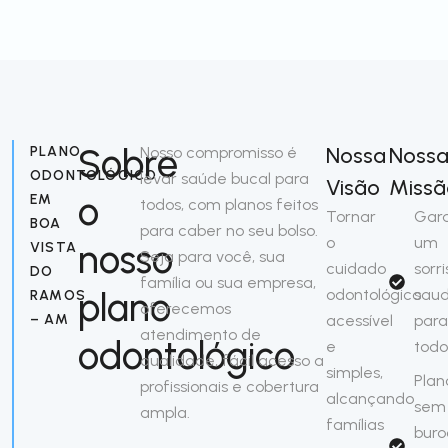
Sobre
Nossa
Noss
PLANO
Nosso compromisso é
ODONTOLÓGICO
levar saúde bucal para
Visão
Missã
o
EM
todos, com planos feitos
Tornar
Gara
BOA
para caber no seu bolso.
o
um
nosso
VISTA
Seja para você, sua
cuidado
sorri
DO
família ou sua empresa,
plano
odontológico
saud
RAMOS
oferecemos
– AM
acessível
para
atendimento de
odontológico
e
todo
qualidade, fácil acesso a
simples,
Plan
profissionais e cobertura
alcançando
sem
ampla.
famílias
buro