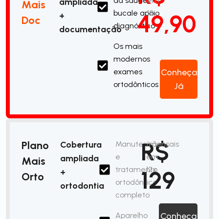
da saúde
em
ampliada
Mais
bucale apoio
12x
49,90
+
Doc
diagnóstico
documentação
Os mais
modernos
exames
Conheça
ortodônticos
Já
R$
Plano
Cobertura
Manutenção
/mensais
e
em
ampliada
Mais
tratamento
12x
129
+
Orto
ortodôntico
ortodontia
completo
Aparelho
Conheça