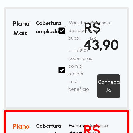
R$
Plano
Cobertura
Manutenção
/mensais
da saúde
em
ampliada
Mais
bucal
12x
43,90
+ de 200
coberturas
com o
melhor
custo
Conheça
benefício
Já
R$
Plano
Cobertura
Manutenção
/mensais