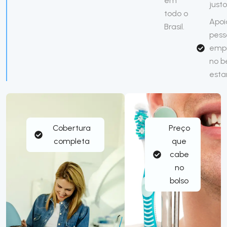
em
just
todo o
Apoi
Brasil.
pess
emp
no 
esta
Cobertura
Preço
completa
que
cabe
no
bolso