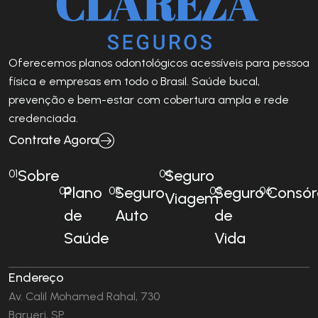
Oferecemos planos odontológicos acessíveis para pessoa
física e empresas em todo o Brasil. Saúde bucal,
prevenção e bem-estar com cobertura ampla e rede
credenciada.
Contrate Agora
Sobre
Seguro
01
04
Plano
Seguro
Seguro
Consór
02
03
05
06
Viagem
de
Auto
de
Saúde
Vida
Endereço
Av. Calil Mohamed Rahal, 730
Barueri, SP