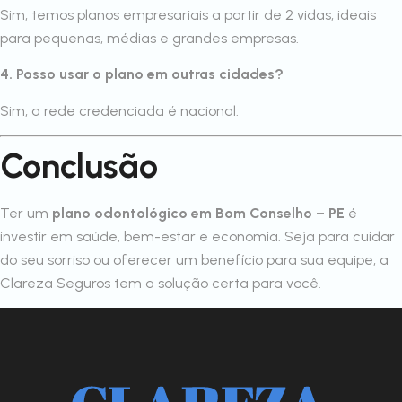
Sim, temos planos empresariais a partir de 2 vidas, ideais
para pequenas, médias e grandes empresas.
4. Posso usar o plano em outras cidades?
Sim, a rede credenciada é nacional.
Conclusão
Ter um
plano odontológico em Bom Conselho – PE
é
investir em saúde, bem-estar e economia. Seja para cuidar
do seu sorriso ou oferecer um benefício para sua equipe, a
Clareza Seguros tem a solução certa para você.