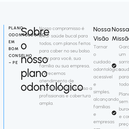
Sobre
Nossa
Noss
PLANO
Nosso compromisso é
ODONTOLÓGICO
levar saúde bucal para
Visão
Missã
o
EM
todos, com planos feitos
Tornar
Gara
BOM
para caber no seu bolso.
o
um
nosso
CONSELHO
Seja para você, sua
cuidado
sorri
– PE
família ou sua empresa,
plano
odontológico
saud
oferecemos
acessível
para
atendimento de
odontológico
e
todo
qualidade, fácil acesso a
simples,
Plan
profissionais e cobertura
alcançando
sem
ampla.
famílias
buro
e
e c
empresas
preç