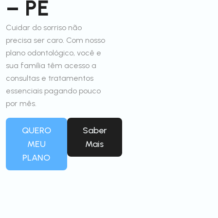
– PE
Cuidar do sorriso não
precisa ser caro. Com nosso
plano odontológico, você e
sua família têm acesso a
consultas e tratamentos
essenciais pagando pouco
por mês.
QUERO
Saber
MEU
Mais
PLANO