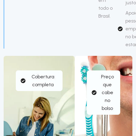
em
just
todo o
Apoi
Brasil.
pess
emp
no 
esta
Cobertura
Preço
completa
que
cabe
no
bolso