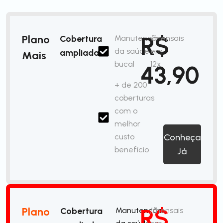
R$
Plano
Cobertura
Manutenção
/mensais
da saúde
em
ampliada
Mais
bucal
12x
43,90
+ de 200
coberturas
com o
melhor
custo
Conheça
benefício
Já
R$
Plano
Cobertura
Manutenção
/mensais