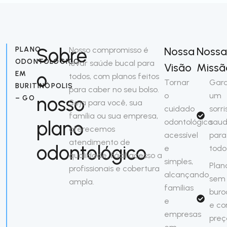
Sobre
Nossa
Noss
PLANO
Nosso compromisso é
ODONTOLÓGICO
levar saúde bucal para
Visão
Missã
o
EM
todos, com planos feitos
Tornar
Gara
BURITINÓPOLIS
para caber no seu bolso.
o
um
nosso
– GO
Seja para você, sua
cuidado
sorri
família ou sua empresa,
plano
odontológico
saud
oferecemos
acessível
para
atendimento de
odontológico
e
todo
qualidade, fácil acesso a
simples,
Plan
profissionais e cobertura
alcançando
sem
ampla.
famílias
buro
e
e c
empresas
preç