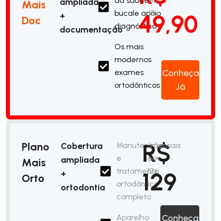
da saúde
em
ampliada
Mais
bucale apoio
12x
49,90
+
Doc
diagnóstico
documentação
Os mais
modernos
exames
Conheça
ortodônticos
Já
R$
Plano
Cobertura
Manutenção
/mensais
e
em
ampliada
Mais
tratamento
12x
129
+
Orto
ortodôntico
ortodontia
completo
Aparelho
Conheça