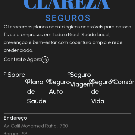
Oferecemos planos odontológicos acessíveis para pessoa
física e empresas em todo o Brasil. Saúde bucal,
prevenção e bem-estar com cobertura ampla e rede
credenciada.
Contrate Agora
Sobre
Seguro
01
04
Plano
Seguro
Seguro
Consór
02
03
05
06
Viagem
de
Auto
de
Saúde
Vida
Endereço
Av. Calil Mohamed Rahal, 730
Barueri, SP