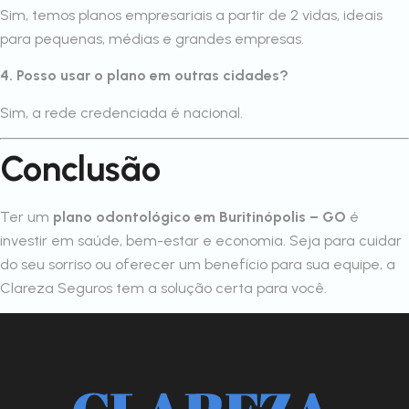
Sim, temos planos empresariais a partir de 2 vidas, ideais
para pequenas, médias e grandes empresas.
4. Posso usar o plano em outras cidades?
Sim, a rede credenciada é nacional.
Conclusão
Ter um
plano odontológico em Buritinópolis – GO
é
investir em saúde, bem-estar e economia. Seja para cuidar
do seu sorriso ou oferecer um benefício para sua equipe, a
Clareza Seguros tem a solução certa para você.