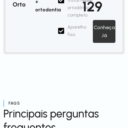
tratamento
12x
129
+
Orto
ortodôntico
ortodontia
completo
Aparelho
Conheça
fixo
Já
FAQS
Principais perguntas
frequentes