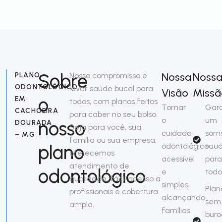
Sobre
Nossa
Noss
PLANO
Nosso compromisso é
ODONTOLÓGICO
levar saúde bucal para
Visão
Missã
o
EM
todos, com planos feitos
Tornar
Gara
CACHOEIRA
para caber no seu bolso.
o
um
nosso
DOURADA
Seja para você, sua
cuidado
sorri
– MG
família ou sua empresa,
plano
odontológico
saud
oferecemos
acessível
para
atendimento de
odontológico
e
todo
qualidade, fácil acesso a
simples,
Plan
profissionais e cobertura
alcançando
sem
ampla.
famílias
buro