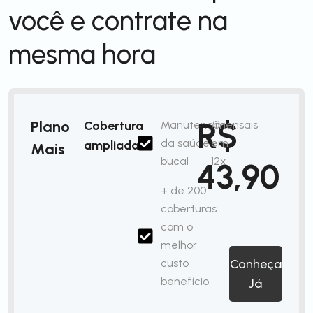
você e contrate na
mesma hora
R$
Plano
Cobertura
Manutenção
/mensais
da saúde
em
ampliada
Mais
bucal
12x
43,90
+ de 200
coberturas
com o
melhor
custo
Conheça
benefício
Já