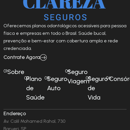
Oferecemos planos odontológicos acessíveis para pessoa
física e empresas em todo o Brasil. Saúde bucal,
prevenção e bem-estar com cobertura ampla e rede
credenciada.
Contrate Agora
Sobre
Seguro
01
04
Plano
Seguro
Seguro
Consór
02
03
05
06
Viagem
de
Auto
de
Saúde
Vida
Endereço
Av. Calil Mohamed Rahal, 730
Barueri, SP