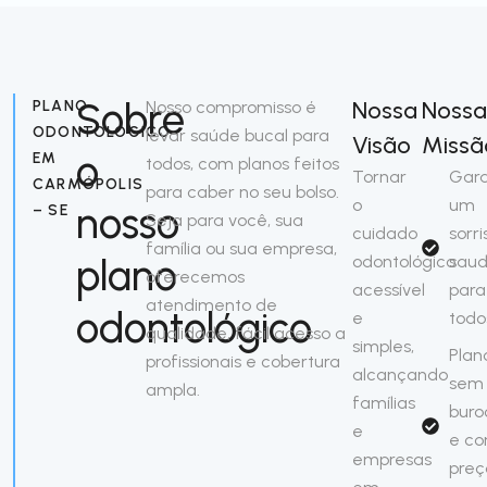
Sobre
Nossa
Nossa
PLANO
Nosso compromisso é
ODONTOLÓGICO
levar saúde bucal para
Visão
Missã
o
EM
todos, com planos feitos
Tornar
Gara
CARMÓPOLIS
para caber no seu bolso.
o
um
nosso
– SE
Seja para você, sua
cuidado
sorri
família ou sua empresa,
plano
odontológico
saud
oferecemos
acessível
para
atendimento de
odontológico
e
todo
qualidade, fácil acesso a
simples,
Plan
profissionais e cobertura
alcançando
sem
ampla.
famílias
buro
e
e c
empresas
preç