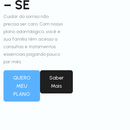
– SE
Cuidar do sorriso não
precisa ser caro. Com nosso
plano odontológico, você e
sua família têm acesso a
consultas e tratamentos
essenciais pagando pouco
por mês.
QUERO
Saber
MEU
Mais
PLANO