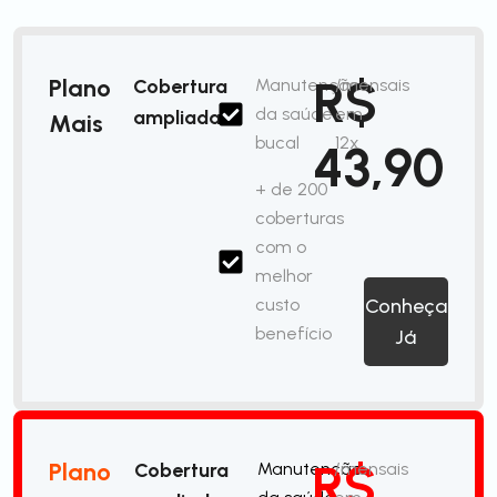
R$
Plano
Cobertura
Manutenção
/mensais
da saúde
em
ampliada
Mais
bucal
12x
43,90
+ de 200
coberturas
com o
melhor
custo
Conheça
benefício
Já
R$
Plano
Cobertura
Manutenção
/mensais