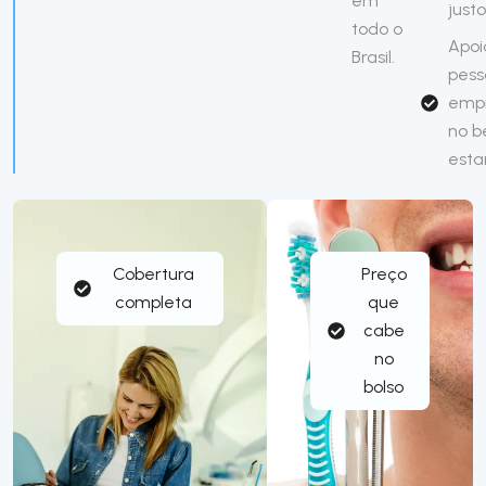
em
justo
todo o
Apoi
Brasil.
pess
emp
no 
esta
Cobertura
Preço
completa
que
cabe
no
bolso