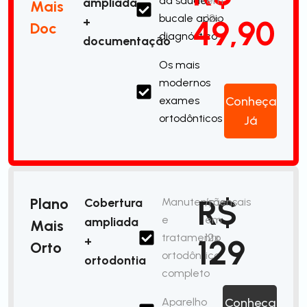
da saúde
em
ampliada
Mais
bucale apoio
12x
49,90
+
Doc
diagnóstico
documentação
Os mais
modernos
exames
Conheça
ortodônticos
Já
R$
Plano
Cobertura
Manutenção
/mensais
e
em
ampliada
Mais
tratamento
12x
129
+
Orto
ortodôntico
ortodontia
completo
Aparelho
Conheça