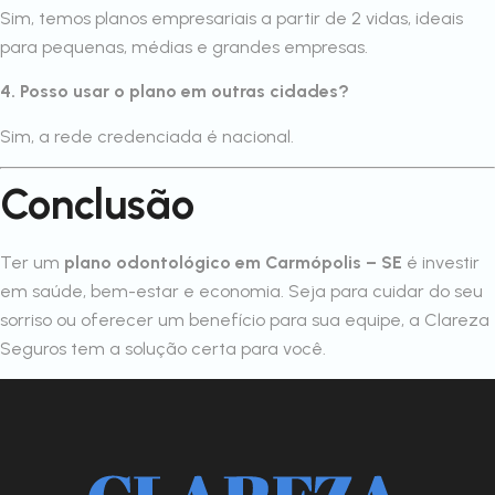
Sim, temos planos empresariais a partir de 2 vidas, ideais
para pequenas, médias e grandes empresas.
4. Posso usar o plano em outras cidades?
Sim, a rede credenciada é nacional.
Conclusão
Ter um
plano odontológico em Carmópolis – SE
é investir
em saúde, bem-estar e economia. Seja para cuidar do seu
sorriso ou oferecer um benefício para sua equipe, a Clareza
Seguros tem a solução certa para você.