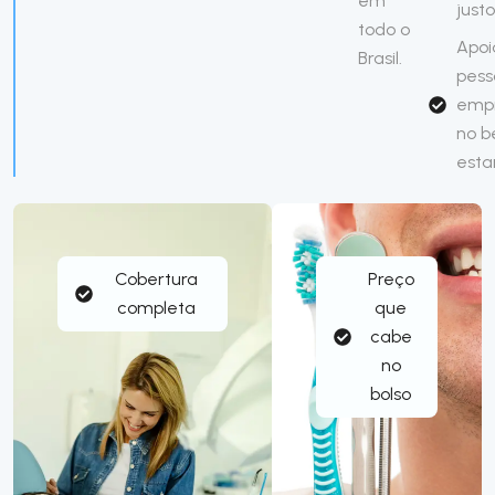
em
just
todo o
Apoi
Brasil.
pess
emp
no 
esta
Cobertura
Preço
completa
que
cabe
no
bolso