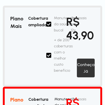
R$
Plano
Cobertura
Manutenção
/mensais
da saúde
em
ampliada
Mais
bucal
12x
43,90
+ de 200
coberturas
com o
melhor
custo
Conheça
benefício
Já
R$
Plano
Cobertura
Manutenção
/mensais