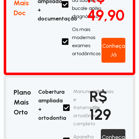
da saúde
em
ampliada
Mais
bucale apoio
12x
49,90
+
Doc
diagnóstico
documentação
Os mais
modernos
exames
Conheça
ortodônticos
Já
R$
Plano
Cobertura
Manutenção
/mensais
e
em
ampliada
Mais
tratamento
12x
129
+
Orto
ortodôntico
ortodontia
completo
Aparelho
Conheça