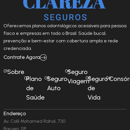
Oferecemos planos odontológicos acessíveis para pessoa
física e empresas em todo o Brasil. Saúde bucal,
prevenção e bem-estar com cobertura ampla e rede
credenciada.
Contrate Agora
Sobre
Seguro
01
04
Plano
Seguro
Seguro
Consór
02
03
05
06
Viagem
de
Auto
de
Saúde
Vida
Endereço
Av. Calil Mohamed Rahal, 730
Barueri, SP