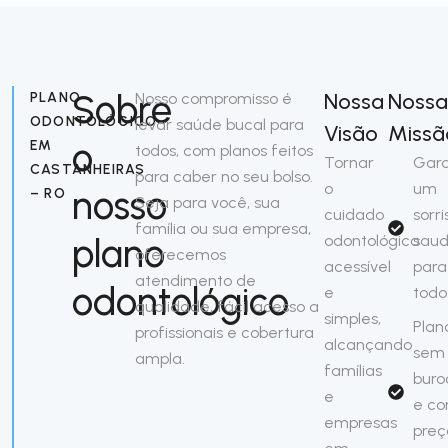
Sobre
Nossa
Noss
PLANO
Nosso compromisso é
ODONTOLÓGICO
levar saúde bucal para
Visão
Missã
o
EM
todos, com planos feitos
Tornar
Gara
CASTANHEIRAS
para caber no seu bolso.
o
um
nosso
– RO
Seja para você, sua
cuidado
sorri
família ou sua empresa,
plano
odontológico
saud
oferecemos
acessível
para
atendimento de
odontológico
e
todo
qualidade, fácil acesso a
simples,
Plan
profissionais e cobertura
alcançando
sem
ampla.
famílias
buro
e
e c
empresas
preç