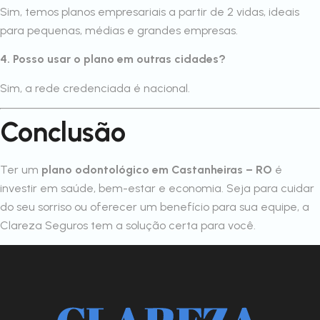
Sim, temos planos empresariais a partir de 2 vidas, ideais
para pequenas, médias e grandes empresas.
4. Posso usar o plano em outras cidades?
Sim, a rede credenciada é nacional.
Conclusão
Ter um
plano odontológico em Castanheiras – RO
é
investir em saúde, bem-estar e economia. Seja para cuidar
do seu sorriso ou oferecer um benefício para sua equipe, a
Clareza Seguros tem a solução certa para você.