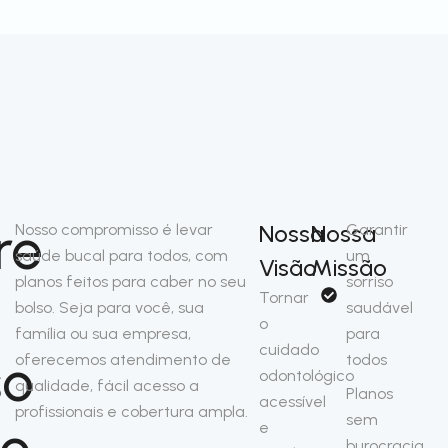
re
Nossa
Nossa
Nosso compromisso é levar
Garantir
saúde bucal para todos, com
um
Visão
Missão
planos feitos para caber no seu
sorriso
Tornar
bolso. Seja para você, sua
saudável
o
família ou sua empresa,
para
cuidado
so
oferecemos atendimento de
todos
odontológico
qualidade, fácil acesso a
Planos
acessível
profissionais e cobertura ampla.
sem
no
e
burocracia