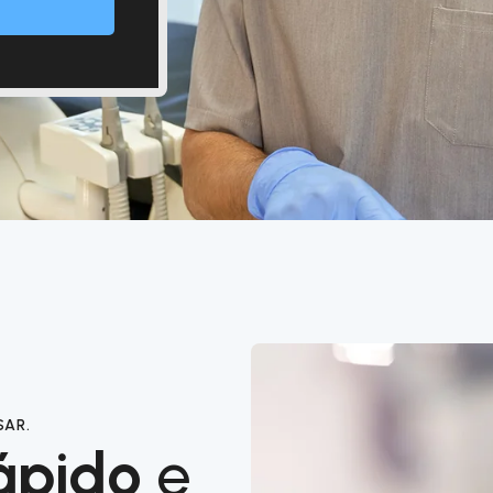
SAR.
ápido
e