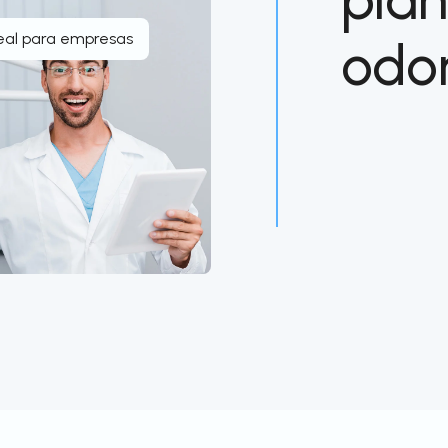
eal para empresas
odo