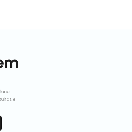
 em
plano
sultas e