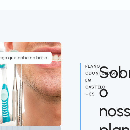
eço que cabe no bolso
Sob
PLANO
ODONTOLÓGICO
EM
o
CASTELO
– ES
nos
pla