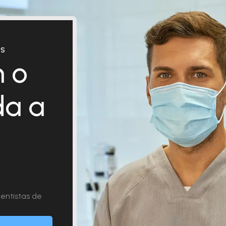
ES
 o
da a
entistas de