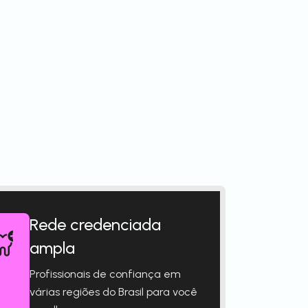
Rede credenciada
ampla
Profissionais de confiança em
várias regiões do Brasil para você