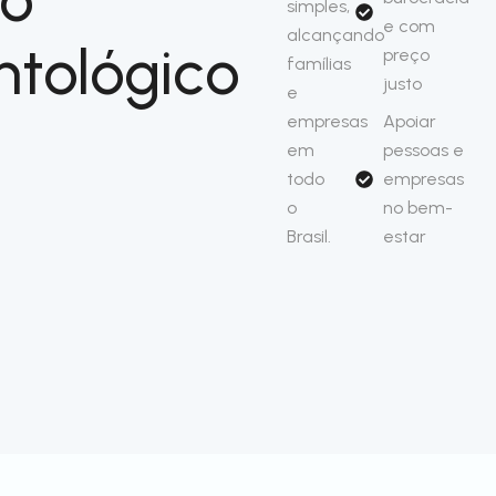
simples,
e com
alcançando
ntológico
preço
famílias
justo
e
empresas
Apoiar
em
pessoas e
todo
empresas
o
no bem-
Brasil.
estar