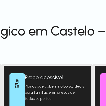
gico em Castelo –
Preço acessível
Planos que cabem no bolso, ideais
para famílias e empresas de
todos os portes.