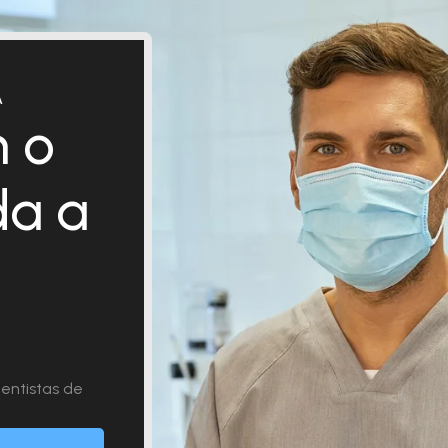
A
 o
da a
entistas de