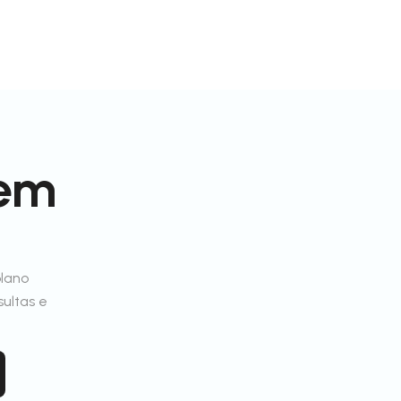
 em
plano
sultas e