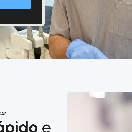
SAR.
ápido
e