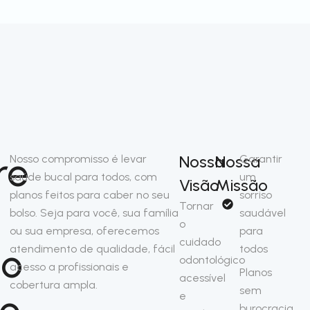
re
Nossa
Nossa
Nosso compromisso é levar
Garantir
saúde bucal para todos, com
um
Visão
Missão
planos feitos para caber no seu
sorriso
Tornar
bolso. Seja para você, sua família
saudável
o
ou sua empresa, oferecemos
para
cuidado
so
atendimento de qualidade, fácil
todos
odontológico
acesso a profissionais e
Planos
acessível
cobertura ampla.
sem
no
e
burocracia