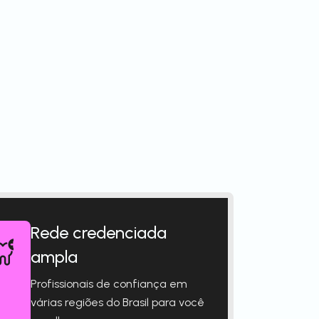
Rede credenciada
ampla
Profissionais de confiança em
várias regiões do Brasil para você