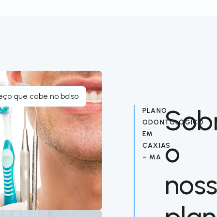
eço que cabe no bolso
Sob
PLANO
ODONTOLÓGICO
EM
o
CAXIAS
– MA
nos
pla