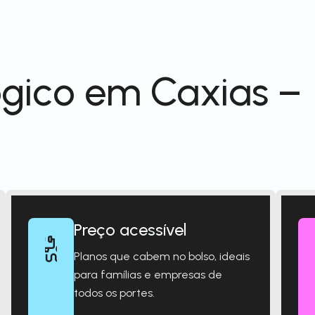
gico em Caxias –
Preço acessível
Planos que cabem no bolso, ideais
para famílias e empresas de
todos os portes.