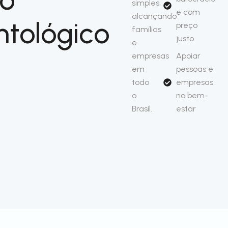
simples,
e com
alcançando
ntológico
preço
famílias
justo
e
empresas
Apoiar
em
pessoas e
todo
empresas
o
no bem-
Brasil.
estar