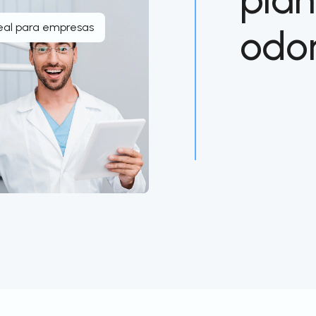
eal para empresas
odo