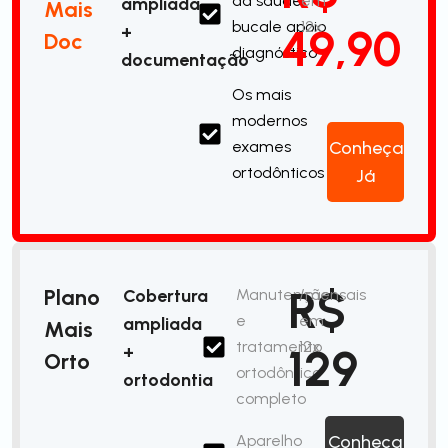
da saúde
em
ampliada
Mais
bucale apoio
12x
49,90
+
Doc
diagnóstico
documentação
Os mais
modernos
exames
Conheça
ortodônticos
Já
R$
Plano
Cobertura
Manutenção
/mensais
e
em
ampliada
Mais
tratamento
12x
129
+
Orto
ortodôntico
ortodontia
completo
Aparelho
Conheça