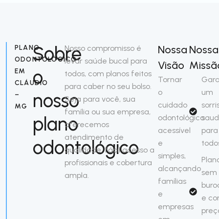
Sobre
Nossa
Nossa
PLANO
Nosso compromisso é
ODONTOLÓGICO
levar saúde bucal para
Visão
Missã
o
EM
todos, com planos feitos
Tornar
Gara
CLÁUDIO
para caber no seu bolso.
o
um
nosso
–
Seja para você, sua
cuidado
sorri
MG
família ou sua empresa,
plano
odontológico
saud
oferecemos
acessível
para
atendimento de
odontológico
e
todo
qualidade, fácil acesso a
simples,
Plan
profissionais e cobertura
alcançando
sem
ampla.
famílias
buro
e
e c
empresas
preç