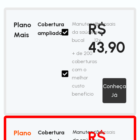
R$
Plano
Cobertura
Manutenção
/mensais
da saúde
em
ampliada
Mais
bucal
12x
43,90
+ de 200
coberturas
com o
melhor
custo
Conheça
benefício
Já
R$
Plano
Cobertura
Manutenção
/mensais