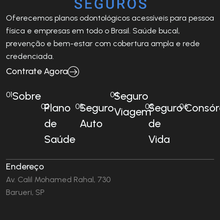
Oferecemos planos odontológicos acessíveis para pessoa
física e empresas em todo o Brasil. Saúde bucal,
prevenção e bem-estar com cobertura ampla e rede
credenciada.
Contrate Agora
Sobre
Seguro
01
04
Plano
Seguro
Seguro
Consór
02
03
05
06
Viagem
de
Auto
de
Saúde
Vida
Endereço
Av. Calil Mohamed Rahal, 730
Barueri, SP