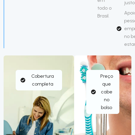
em
justo
todo o
Apoi
Brasil.
pess
emp
no 
esta
Cobertura
Preço
completa
que
cabe
no
bolso