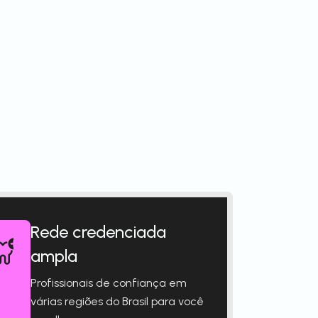
Rede credenciada
ampla
Profissionais de confiança em
várias regiões do Brasil para você