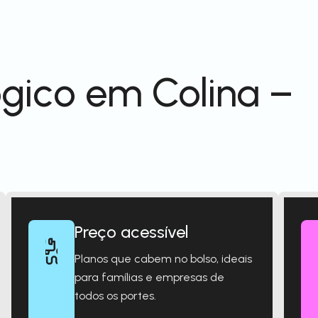
gico em Colina –
Preço acessível
Planos que cabem no bolso, ideais
para famílias e empresas de
todos os portes.