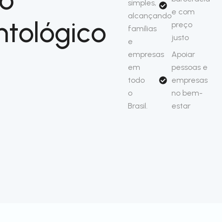
simples,
e com
alcançando
tológico
preço
famílias
justo
e
empresas
Apoiar
em
pessoas e
todo
empresas
o
no bem-
Brasil.
estar