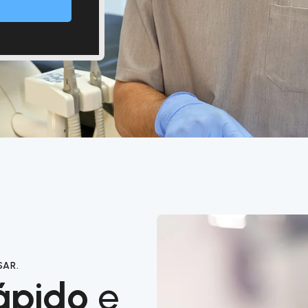
SAR.
ápido
e