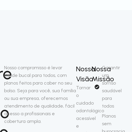
re
Nossa
Nossa
Nosso compromisso é levar
Garantir
saúde bucal para todos, com
um
Visão
Missão
planos feitos para caber no seu
sorriso
Tornar
bolso. Seja para você, sua família
saudável
o
ou sua empresa, oferecemos
para
cuidado
so
atendimento de qualidade, fácil
todos
odontológico
acesso a profissionais e
Planos
acessível
cobertura ampla.
sem
no
e
burocracia