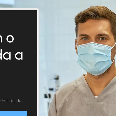
 o
da a
entistas de