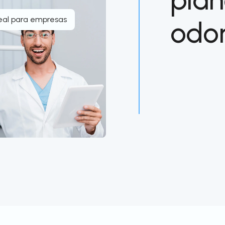
eal para empresas
odon