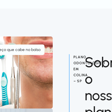
eço que cabe no bolso
Sob
PLANO
ODONTOLÓGICO
EM
o
COLINA
– SP
nos
pla