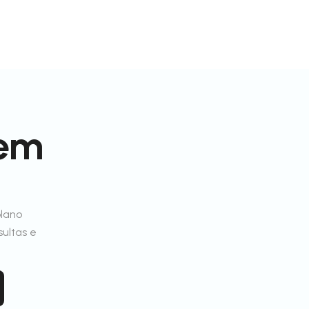
 em
plano
sultas e