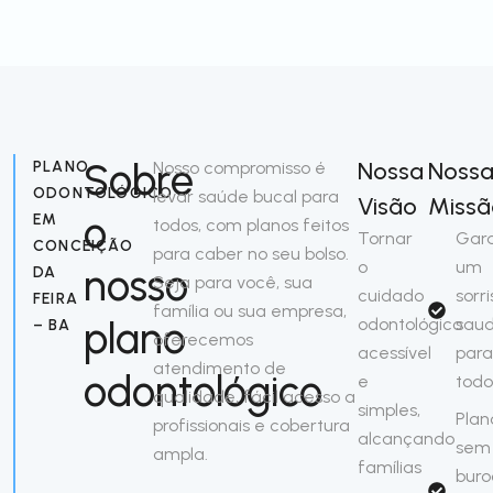
Sobre
Nossa
Noss
PLANO
Nosso compromisso é
ODONTOLÓGICO
levar saúde bucal para
Visão
Missã
o
EM
todos, com planos feitos
Tornar
Gara
CONCEIÇÃO
para caber no seu bolso.
o
um
nosso
DA
Seja para você, sua
cuidado
sorri
FEIRA
família ou sua empresa,
plano
odontológico
saud
– BA
oferecemos
acessível
para
atendimento de
odontológico
e
todo
qualidade, fácil acesso a
simples,
Plan
profissionais e cobertura
alcançando
sem
ampla.
famílias
buro