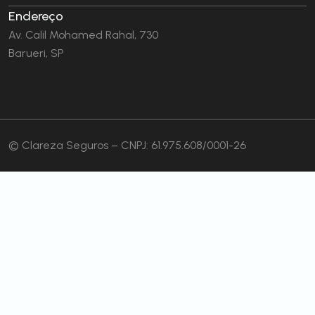
Endereço
Av. Calil Mohamed Rahal, 730
Barueri, SP
© Clareza Seguros – CNPJ: 61.975.608/0001-26