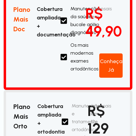
R$
Plano
Cobertura
Manutenção
/mensais
da saúde
em
ampliada
Mais
bucale apoio
12x
49,90
+
Doc
diagnóstico
documentação
Os mais
modernos
exames
Conheça
ortodônticos
Já
R$
Plano
Cobertura
Manutenção
/mensais
e
em
ampliada
Mais
tratamento
12x
129
+
Orto
ortodôntico
ortodontia