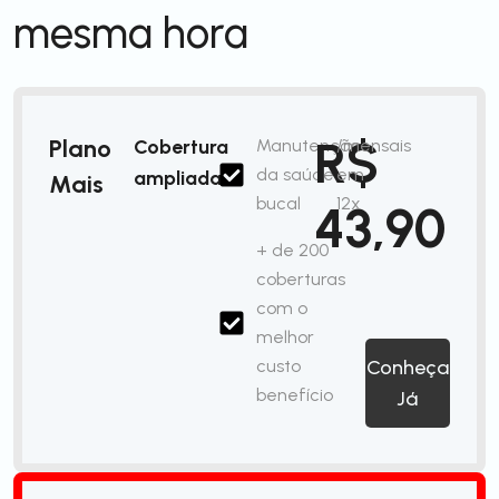
mesma hora
R$
Plano
Cobertura
Manutenção
/mensais
da saúde
em
ampliada
Mais
bucal
12x
43,90
+ de 200
coberturas
com o
melhor
custo
Conheça
benefício
Já