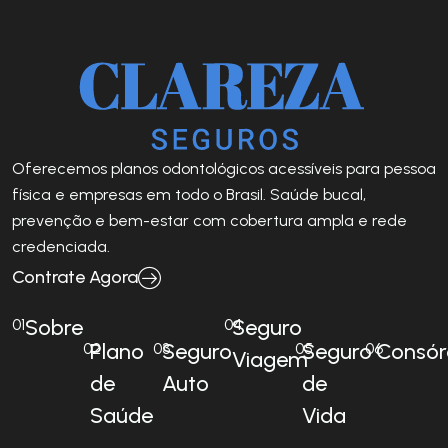
Oferecemos planos odontológicos acessíveis para pessoa
física e empresas em todo o Brasil. Saúde bucal,
prevenção e bem-estar com cobertura ampla e rede
credenciada.
Contrate Agora
Sobre
Seguro
01
04
Plano
Seguro
Seguro
Consór
02
03
05
06
Viagem
de
Auto
de
Saúde
Vida