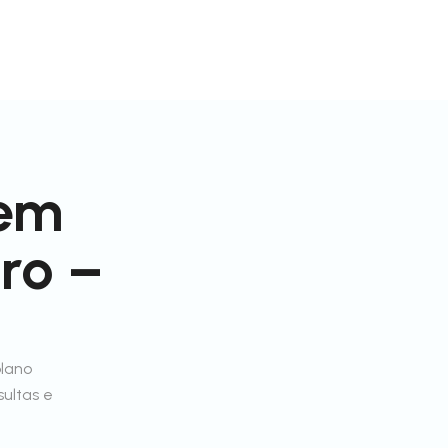
 em
ro –
plano
sultas e