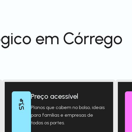
ógico em Córrego
Preço acessível
Planos que cabem no bolso, ideais
para famílias e empresas de
todos os portes.