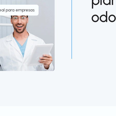
eal para empresas
odo