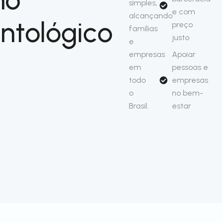
simples,
e com
alcançando
ntológico
preço
famílias
justo
e
empresas
Apoiar
em
pessoas e
todo
empresas
o
no bem-
Brasil.
estar