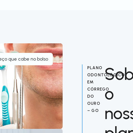
eço que cabe no bolso
Sob
PLANO
ODONTOLÓGICO
EM
o
CÓRREGO
DO
OURO
nos
– GO
pla