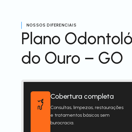
NOSSOS DIFERENCIAIS
Plano Odontol
do Ouro – GO
Cobertura completa
Consultas, limpezas, restaurações
e tratamentos básicos sem
burocracia.