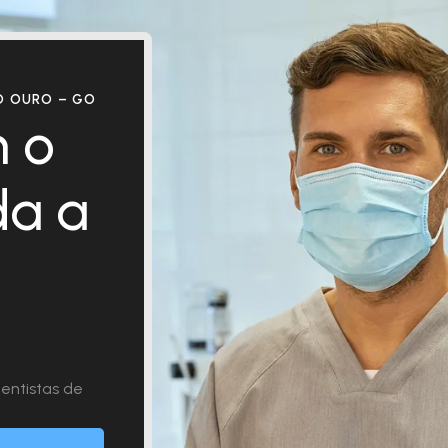
 OURO – GO
 o
da a
entistas de