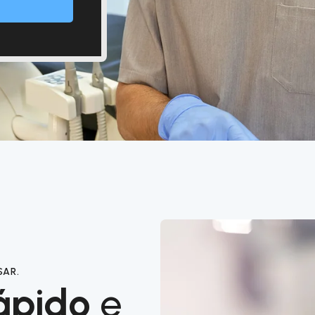
SAR.
ápido
e