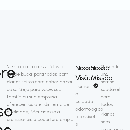
re
Nossa
Nossa
Nosso compromisso é levar
Garantir
saúde bucal para todos, com
um
Visão
Missão
planos feitos para caber no seu
sorriso
Tornar
bolso. Seja para você, sua
saudável
o
família ou sua empresa,
para
cuidado
so
oferecemos atendimento de
todos
odontológico
qualidade, fácil acesso a
Planos
acessível
profissionais e cobertura ampla.
sem
no
e
burocracia