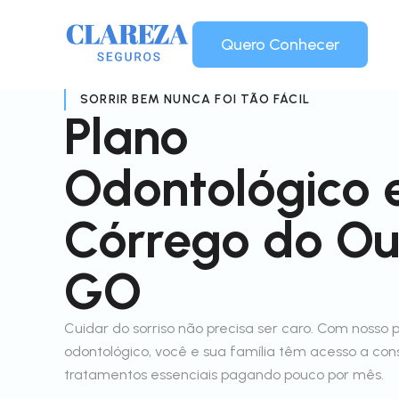
Quero Conhecer
SORRIR BEM NUNCA FOI TÃO FÁCIL
Plano
Odontológico
Córrego do Ou
GO
Cuidar do sorriso não precisa ser caro. Com nosso 
odontológico, você e sua família têm acesso a con
tratamentos essenciais pagando pouco por mês.