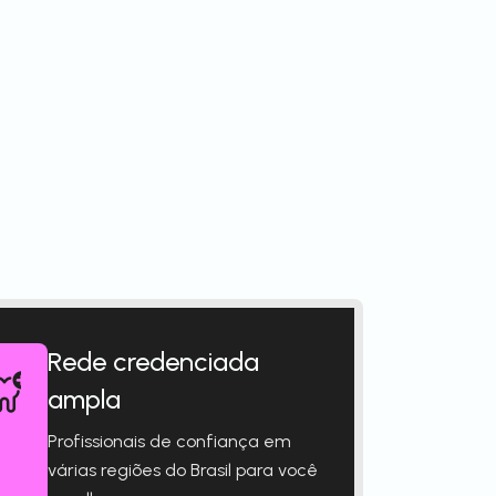
Rede credenciada
ampla
Profissionais de confiança em
várias regiões do Brasil para você