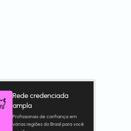
Rede credenciada
ampla
Profissionais de confiança em
várias regiões do Brasil para você