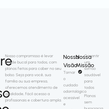
re
Nossa
Nossa
Nosso compromisso é levar
Garantir
saúde bucal para todos, com
um
Visão
Missão
planos feitos para caber no seu
sorriso
Tornar
bolso. Seja para você, sua
saudável
o
família ou sua empresa,
para
cuidado
so
oferecemos atendimento de
todos
odontológico
qualidade, fácil acesso a
Planos
acessível
profissionais e cobertura ampla.
sem
no
e
burocracia