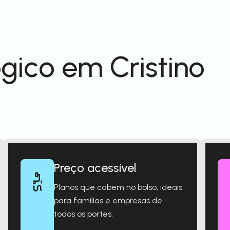
gico em Cristino
Preço acessível
Planos que cabem no bolso, ideais
para famílias e empresas de
todos os portes.