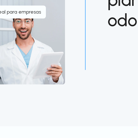
eal para empresas
odo