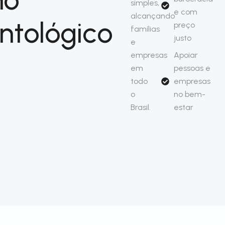
simples,
e com
alcançando
ntológico
preço
famílias
justo
e
empresas
Apoiar
em
pessoas e
todo
empresas
o
no bem-
Brasil.
estar