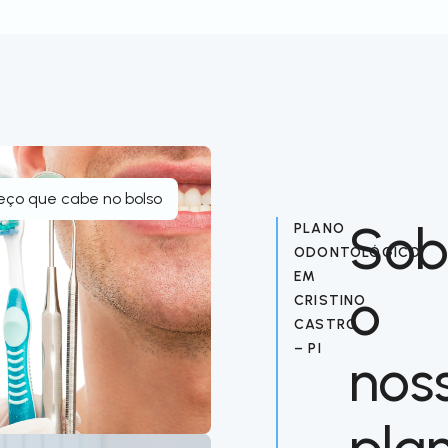
eço que cabe no bolso
Sob
PLANO
ODONTOLÓGICO
EM
o
CRISTINO
CASTRO
– PI
nos
pla