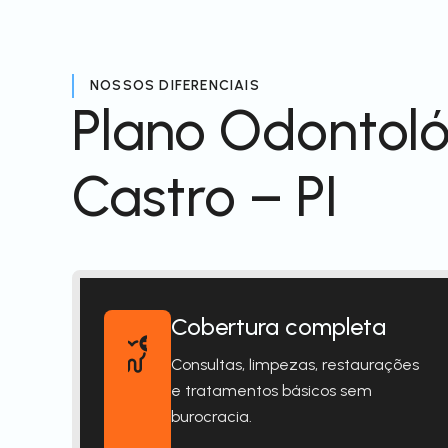
NOSSOS DIFERENCIAIS
Plano Odontoló
Castro – PI
Cobertura completa
Consultas, limpezas, restaurações
e tratamentos básicos sem
burocracia.