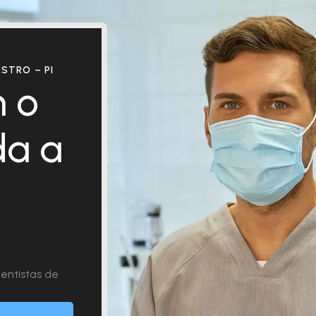
STRO – PI
 o
da a
entistas de