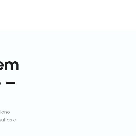
 em
o –
plano
sultas e