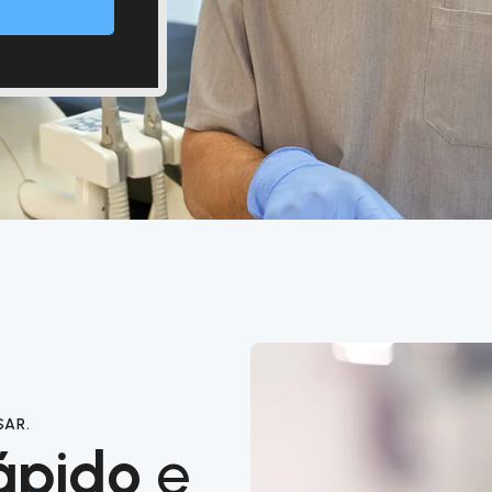
SAR.
ápido
e