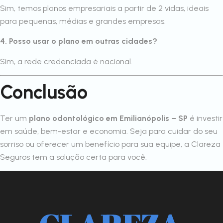
Sim, temos planos empresariais a partir de 2 vidas, ideais
para pequenas, médias e grandes empresas.
4. Posso usar o plano em outras cidades?
Sim, a rede credenciada é nacional.
Conclusão
Ter um
plano odontológico em Emilianópolis – SP
é investir
em saúde, bem-estar e economia. Seja para cuidar do seu
sorriso ou oferecer um benefício para sua equipe, a Clareza
Seguros tem a solução certa para você.