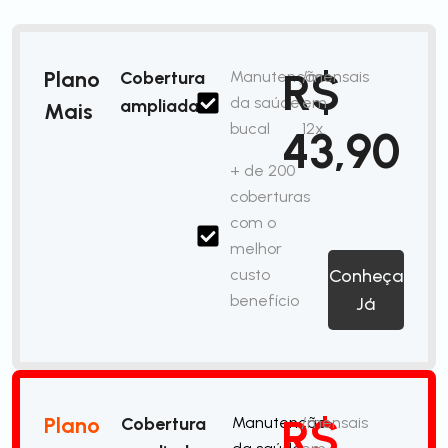
R$
Plano
Cobertura
Manutenção
/mensais
da saúde
em
ampliada
Mais
bucal
12x
43,90
+ de 200
coberturas
com o
melhor
custo
Conheça
benefício
Já
R$
Plano
Cobertura
Manutenção
/mensais