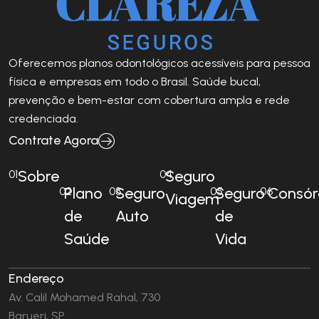
Oferecemos planos odontológicos acessíveis para pessoa
física e empresas em todo o Brasil. Saúde bucal,
prevenção e bem-estar com cobertura ampla e rede
credenciada.
Contrate Agora
Sobre
Seguro
01
04
Plano
Seguro
Seguro
Consór
02
03
05
06
Viagem
de
Auto
de
Saúde
Vida
Endereço
Av. Calil Mohamed Rahal, 730
Barueri, SP