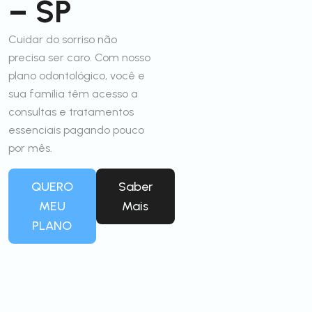
– SP
Cuidar do sorriso não
precisa ser caro. Com nosso
plano odontológico, você e
sua família têm acesso a
consultas e tratamentos
essenciais pagando pouco
por mês.
QUERO
Saber
MEU
Mais
PLANO