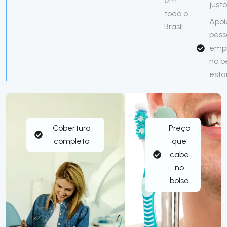
em
just
todo o
Apoi
Brasil.
pess
emp
no 
esta
Cobertura
Preço
completa
que
cabe
no
bolso