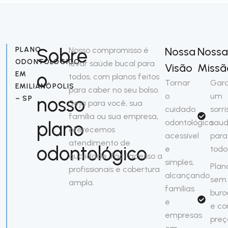
Sobre
Nossa
Noss
PLANO
Nosso compromisso é
ODONTOLÓGICO
levar saúde bucal para
Visão
Missã
o
EM
todos, com planos feitos
Tornar
Gara
EMILIANÓPOLIS
para caber no seu bolso.
o
um
nosso
– SP
Seja para você, sua
cuidado
sorri
família ou sua empresa,
plano
odontológico
saud
oferecemos
acessível
para
atendimento de
odontológico
e
todo
qualidade, fácil acesso a
simples,
Plan
profissionais e cobertura
alcançando
sem
ampla.
famílias
buro
e
e c
empresas
preç