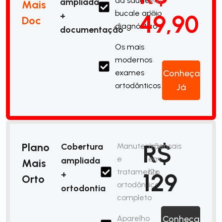
da saúde
em
ampliada
Mais
bucale apoio
12x
49,90
+
Doc
diagnóstico
documentação
Os mais
modernos
exames
Conheça
ortodônticos
Já
R$
Plano
Cobertura
Manutenção
/mensais
e
em
ampliada
Mais
tratamento
12x
129
+
Orto
ortodôntico
ortodontia
completo
Aparelho
Conheça