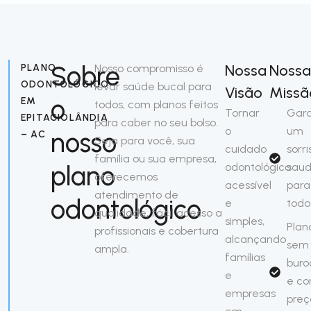
Sobre
Nossa
Noss
PLANO
Nosso compromisso é
ODONTOLÓGICO
levar saúde bucal para
Visão
Missã
o
EM
todos, com planos feitos
Tornar
Gara
EPITACIOLÂNDIA
para caber no seu bolso.
o
um
nosso
– AC
Seja para você, sua
cuidado
sorri
família ou sua empresa,
plano
odontológico
saud
oferecemos
acessível
para
atendimento de
odontológico
e
todo
qualidade, fácil acesso a
simples,
Plan
profissionais e cobertura
alcançando
sem
ampla.
famílias
buro
e
e c
empresas
preç