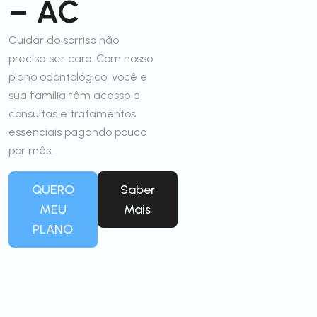
– AC
Cuidar do sorriso não
precisa ser caro. Com nosso
plano odontológico, você e
sua família têm acesso a
consultas e tratamentos
essenciais pagando pouco
por mês.
QUERO
Saber
MEU
Mais
PLANO