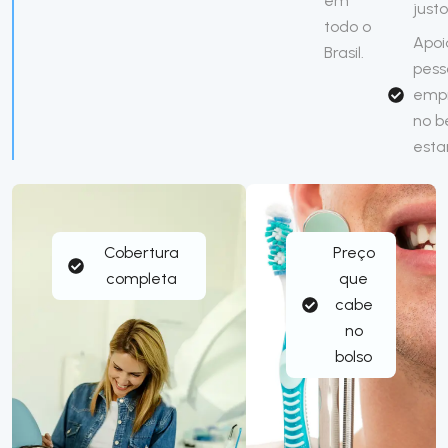
em
just
todo o
Apoi
Brasil.
pess
emp
no 
esta
Cobertura
Preço
completa
que
cabe
no
bolso