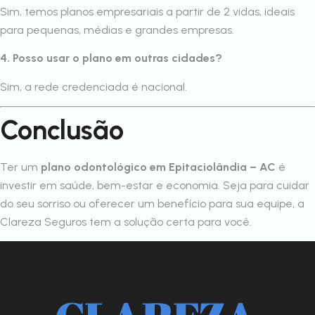
Sim, temos planos empresariais a partir de 2 vidas, ideais
para pequenas, médias e grandes empresas.
4. Posso usar o plano em outras cidades?
Sim, a rede credenciada é nacional.
Conclusão
Ter um
plano odontológico em Epitaciolândia – AC
é
investir em saúde, bem-estar e economia. Seja para cuidar
do seu sorriso ou oferecer um benefício para sua equipe, a
Clareza Seguros tem a solução certa para você.