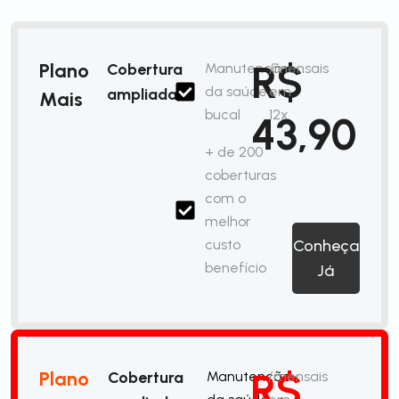
R$
Plano
Cobertura
Manutenção
/mensais
da saúde
em
ampliada
Mais
bucal
12x
43,90
+ de 200
coberturas
com o
melhor
custo
Conheça
benefício
Já
R$
Plano
Cobertura
Manutenção
/mensais