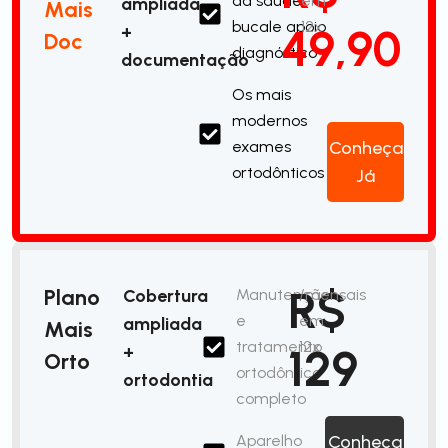
da saúde
em
ampliada
Mais
bucale apoio
12x
49,90
+
Doc
diagnóstico
documentação
Os mais
modernos
exames
Conheça
ortodônticos
Já
R$
Plano
Cobertura
Manutenção
/mensais
e
em
ampliada
Mais
tratamento
12x
129
+
Orto
ortodôntico
ortodontia
completo
Aparelho
Conheça