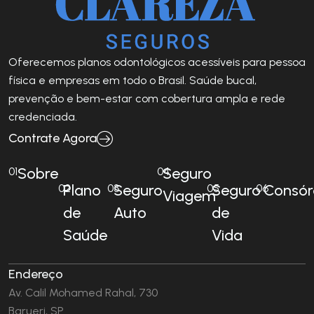
Oferecemos planos odontológicos acessíveis para pessoa
física e empresas em todo o Brasil. Saúde bucal,
prevenção e bem-estar com cobertura ampla e rede
credenciada.
Contrate Agora
Sobre
Seguro
01
04
Plano
Seguro
Seguro
Consór
02
03
05
06
Viagem
de
Auto
de
Saúde
Vida
Endereço
Av. Calil Mohamed Rahal, 730
Barueri, SP