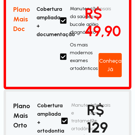
R$
Plano
Cobertura
Manutenção
/mensais
da saúde
em
ampliada
Mais
bucale apoio
12x
49,90
+
Doc
diagnóstico
documentação
Os mais
modernos
exames
Conheça
ortodônticos
Já
R$
Plano
Cobertura
Manutenção
/mensais
e
em
ampliada
Mais
tratamento
12x
129
+
Orto
ortodôntico
ortodontia