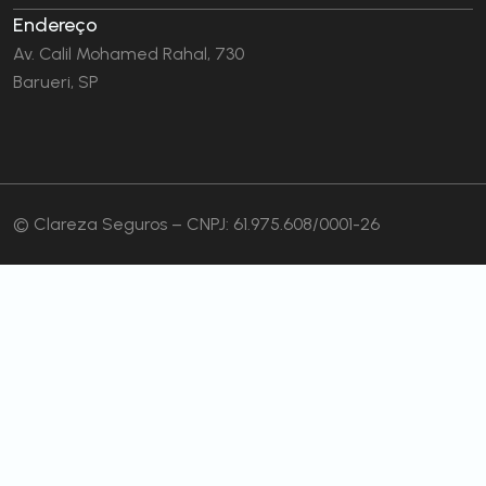
Endereço
Av. Calil Mohamed Rahal, 730
Barueri, SP
© Clareza Seguros – CNPJ: 61.975.608/0001-26