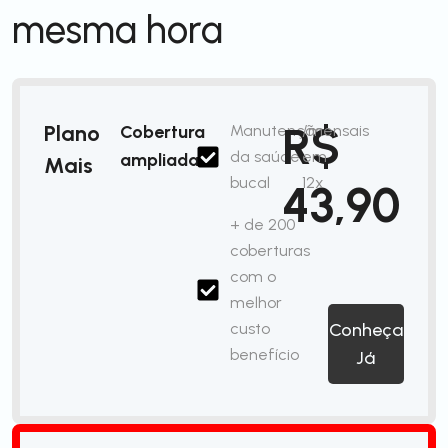
mesma hora
R$
Plano
Cobertura
Manutenção
/mensais
da saúde
em
ampliada
Mais
bucal
12x
43,90
+ de 200
coberturas
com o
melhor
custo
Conheça
benefício
Já