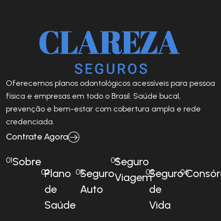
Oferecemos planos odontológicos acessíveis para pessoa
física e empresas em todo o Brasil. Saúde bucal,
prevenção e bem-estar com cobertura ampla e rede
credenciada.
Contrate Agora
Sobre
Seguro
01
04
Plano
Seguro
Seguro
Consór
02
03
05
06
Viagem
de
Auto
de
Saúde
Vida