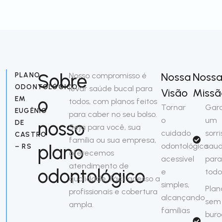
Sobre
Nossa
Noss
PLANO
Nosso compromisso é
ODONTOLÓGICO
levar saúde bucal para
Visão
Missã
o
EM
todos, com planos feitos
Tornar
Gara
EUGÊNIO
para caber no seu bolso.
o
um
nosso
DE
Seja para você, sua
cuidado
sorri
CASTRO
família ou sua empresa,
plano
odontológico
saud
– RS
oferecemos
acessível
para
atendimento de
odontológico
e
todo
qualidade, fácil acesso a
simples,
Plan
profissionais e cobertura
alcançando
sem
ampla.
famílias
buro