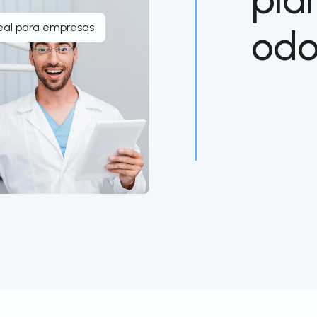
eal para empresas
odo