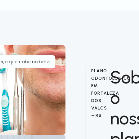
eço que cabe no bolso
Sob
PLANO
ODONTOLÓGICO
EM
o
FORTALEZA
DOS
VALOS
nos
– RS
pla