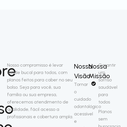
re
Nossa
Nossa
Nosso compromisso é levar
Garantir
saúde bucal para todos, com
um
Visão
Missão
planos feitos para caber no seu
sorriso
Tornar
bolso. Seja para você, sua
saudável
o
família ou sua empresa,
para
cuidado
so
oferecemos atendimento de
todos
odontológico
qualidade, fácil acesso a
Planos
acessível
profissionais e cobertura ampla.
sem
no
e
burocracia