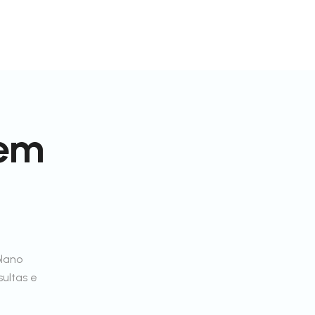
 em
plano
sultas e