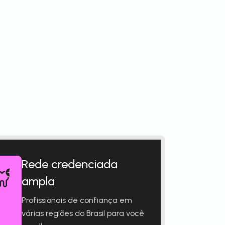
Rede credenciada
ampla
Profissionais de confiança em
várias regiões do Brasil para você