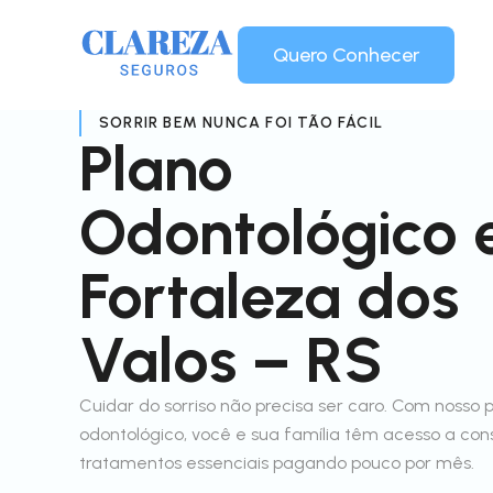
Quero Conhecer
SORRIR BEM NUNCA FOI TÃO FÁCIL
Plano
Odontológico
Fortaleza dos
Valos – RS
Cuidar do sorriso não precisa ser caro. Com nosso 
odontológico, você e sua família têm acesso a con
tratamentos essenciais pagando pouco por mês.