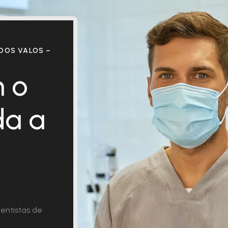
DOS VALOS –
 o
da a
entistas de