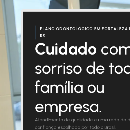
PLANO ODONTOLÓGICO EM FORTALEZA 
RS
Cuidado
com
sorriso de to
família ou
empresa.
Atendimento de qualidade e uma rede de d
confiança espalhada por todo o Brasil.