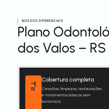
NOSSOS DIFERENCIAIS
Plano Odontoló
dos Valos – RS
Cobertura completa
Consultas, limpezas, restaurações
e tratamentos básicos sem
burocracia.