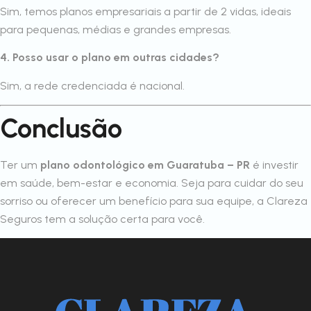
Sim, temos planos empresariais a partir de 2 vidas, ideais
para pequenas, médias e grandes empresas.
4. Posso usar o plano em outras cidades?
Sim, a rede credenciada é nacional.
Conclusão
Ter um
plano odontológico em Guaratuba – PR
é investir
em saúde, bem-estar e economia. Seja para cuidar do seu
sorriso ou oferecer um benefício para sua equipe, a Clareza
Seguros tem a solução certa para você.