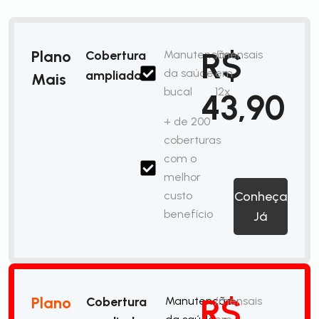
R$
Plano
Cobertura
Manutenção
/mensais
da saúde
em
ampliada
Mais
bucal
12x
43,90
+ de 200
coberturas
com o
melhor
custo
Conheça
benefício
Já
R$
Plano
Cobertura
Manutenção
/mensais