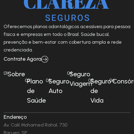
Oferecemos planos odontológicos acessíveis para pessoa
física e empresas em todo o Brasil. Saúde bucal,
prevenção e bem-estar com cobertura ampla e rede
credenciada.
Contrate Agora
Sobre
Seguro
01
04
Plano
Seguro
Seguro
Consór
02
03
05
06
Viagem
de
Auto
de
Saúde
Vida
Endereço
Av. Calil Mohamed Rahal, 730
Barueri, SP