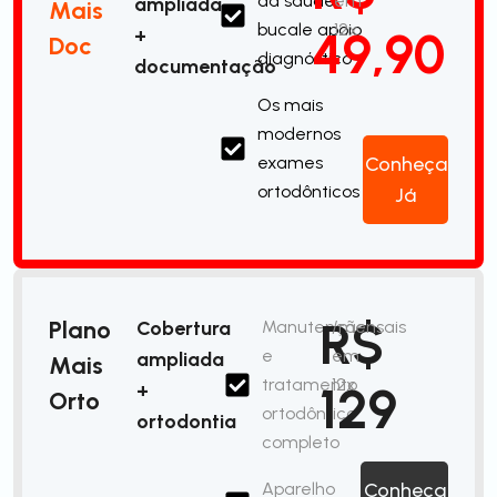
da saúde
em
ampliada
Mais
bucale apoio
12x
49,90
+
Doc
diagnóstico
documentação
Os mais
modernos
exames
Conheça
ortodônticos
Já
R$
Plano
Cobertura
Manutenção
/mensais
e
em
ampliada
Mais
tratamento
12x
129
+
Orto
ortodôntico
ortodontia
completo
Aparelho
Conheça