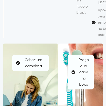
em
justo
todo o
Apoi
Brasil.
pess
emp
no 
esta
Cobertura
Preço
completa
que
cabe
no
bolso