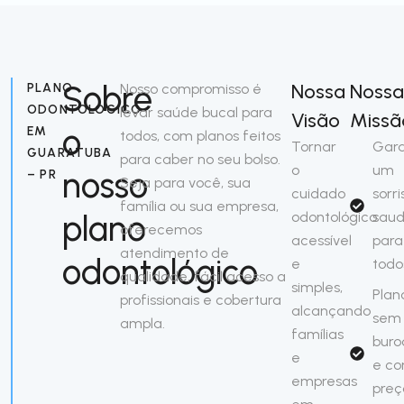
Sobre
Nossa
Nossa
PLANO
Nosso compromisso é
ODONTOLÓGICO
levar saúde bucal para
Visão
Missã
o
EM
todos, com planos feitos
Tornar
Gara
GUARATUBA
para caber no seu bolso.
o
um
nosso
– PR
Seja para você, sua
cuidado
sorri
família ou sua empresa,
plano
odontológico
saud
oferecemos
acessível
para
atendimento de
odontológico
e
todo
qualidade, fácil acesso a
simples,
Plan
profissionais e cobertura
alcançando
sem
ampla.
famílias
buro
e
e c
empresas
preç