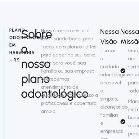
Sobre
Nossa
Nossa
PLANO
Nosso compromisso é
ODONTOLÓGICO
levar saúde bucal para
Visão
Missã
o
EM
todos, com planos feitos
Tornar
Gara
HARMONIA
para caber no seu bolso.
o
um
nosso
– RS
Seja para você, sua
cuidado
sorri
família ou sua empresa,
plano
odontológico
saud
oferecemos
acessível
para
atendimento de
odontológico
e
todo
qualidade, fácil acesso a
simples,
Plan
profissionais e cobertura
alcançando
sem
ampla.
famílias
buro
e
e c
empresas
preç