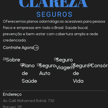
Oferecemos planos odontológicos acessíveis para pessoa
física e empresas em todo o Brasil. Saúde bucal,
prevenção e bem-estar com cobertura ampla e rede
credenciada.
Contrate Agora
Sobre
Seguro
01
04
Plano
Seguro
Seguro
Consór
02
03
05
06
Viagem
de
Auto
de
Saúde
Vida
Endereço
Av. Calil Mohamed Rahal, 730
Barueri, SP