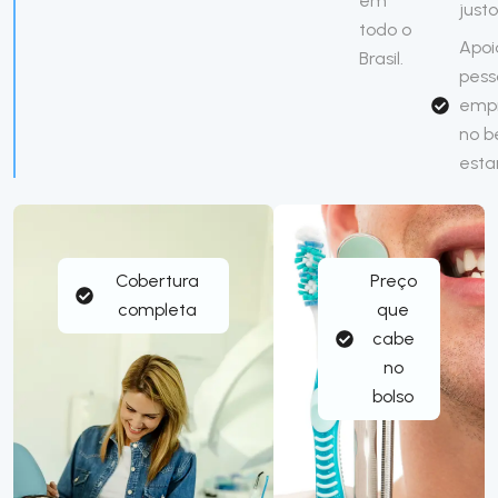
em
justo
todo o
Apoi
Brasil.
pess
emp
no 
esta
Cobertura
Preço
completa
que
cabe
no
bolso