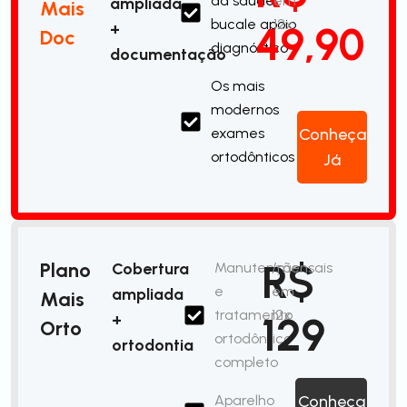
da saúde
em
ampliada
Mais
bucale apoio
12x
49,90
+
Doc
diagnóstico
documentação
Os mais
modernos
exames
Conheça
ortodônticos
Já
R$
Plano
Cobertura
Manutenção
/mensais
e
em
ampliada
Mais
tratamento
12x
129
+
Orto
ortodôntico
ortodontia
completo
Aparelho
Conheça