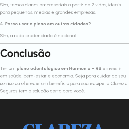
Sim, temos planos empresariais a partir de 2 vidas, ideais
para pequenas, médias e grandes empresas.
4. Posso usar o plano em outras cidades?
Sim, a rede credenciada é nacional.
Conclusão
Ter um
plano odontológico em Harmonia – RS
é investir
em saúde, bem-estar e economia. Seja para cuidar do seu
sorriso ou oferecer um benefício para sua equipe, a Clareza
Seguros tem a solução certa para você.