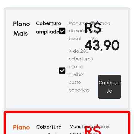
R$
Plano
Cobertura
Manutenção
/mensais
da saúde
em
ampliada
Mais
bucal
12x
43,90
+ de 200
coberturas
com o
melhor
custo
Conheça
benefício
Já
R$
Plano
Cobertura
Manutenção
/mensais