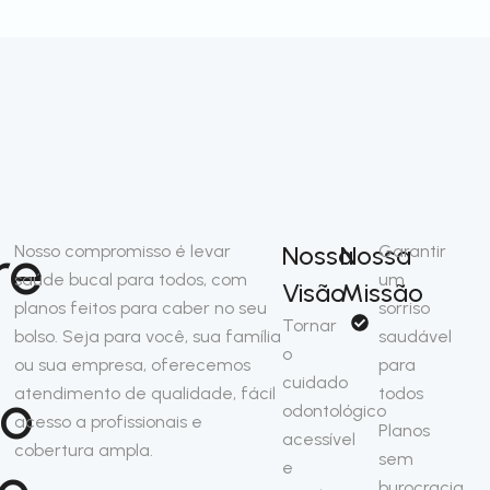
re
Nossa
Nossa
Nosso compromisso é levar
Garantir
saúde bucal para todos, com
um
Visão
Missão
planos feitos para caber no seu
sorriso
Tornar
bolso. Seja para você, sua família
saudável
o
ou sua empresa, oferecemos
para
cuidado
so
atendimento de qualidade, fácil
todos
odontológico
acesso a profissionais e
Planos
acessível
cobertura ampla.
sem
no
e
burocracia