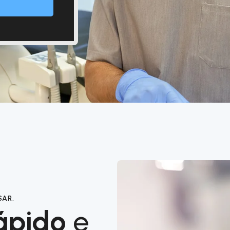
SAR.
ápido
e