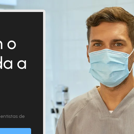
 o
da a
entistas de