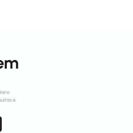
 em
plano
sultas e