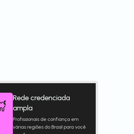
Rede credenciada
ampla
Profissionais de confiança em
várias regiões do Brasil para você