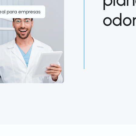
eal para empresas
odon