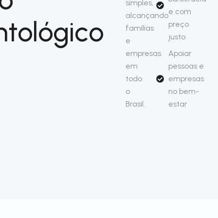
simples,
e com
alcançando
tológico
preço
famílias
justo
e
empresas
Apoiar
em
pessoas e
todo
empresas
o
no bem-
Brasil.
estar