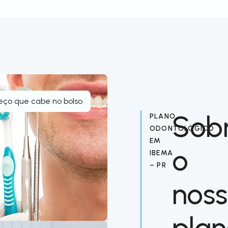
eço que cabe no bolso
Sob
PLANO
ODONTOLÓGICO
EM
o
IBEMA
– PR
nos
pla