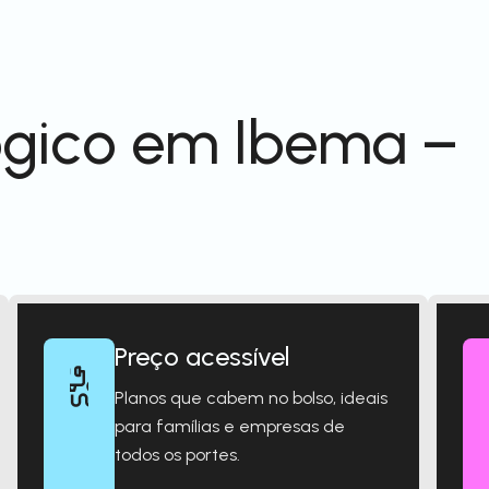
ógico em Ibema –
Preço acessível
Planos que cabem no bolso, ideais
para famílias e empresas de
todos os portes.