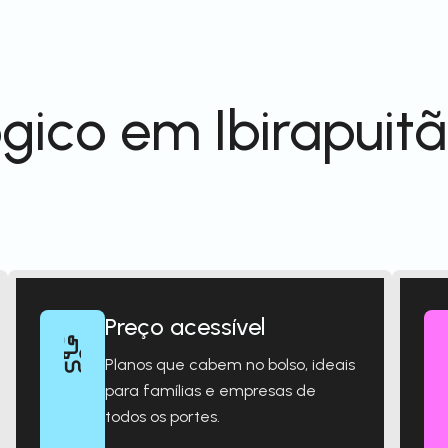
gico em Ibirapuitã
Preço acessível
Planos que cabem no bolso, ideais
para famílias e empresas de
todos os portes.