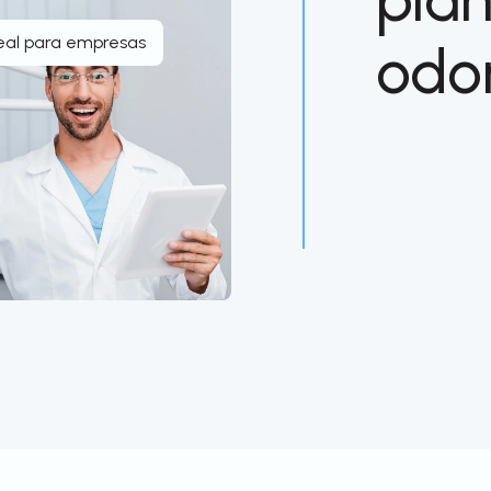
eal para empresas
odo