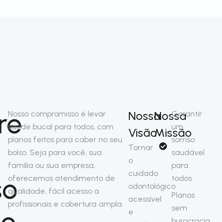
re
Nossa
Nossa
Nosso compromisso é levar
Garantir
saúde bucal para todos, com
um
Visão
Missão
planos feitos para caber no seu
sorriso
Tornar
bolso. Seja para você, sua
saudável
o
família ou sua empresa,
para
cuidado
so
oferecemos atendimento de
todos
odontológico
qualidade, fácil acesso a
Planos
acessível
profissionais e cobertura ampla.
sem
no
e
burocracia