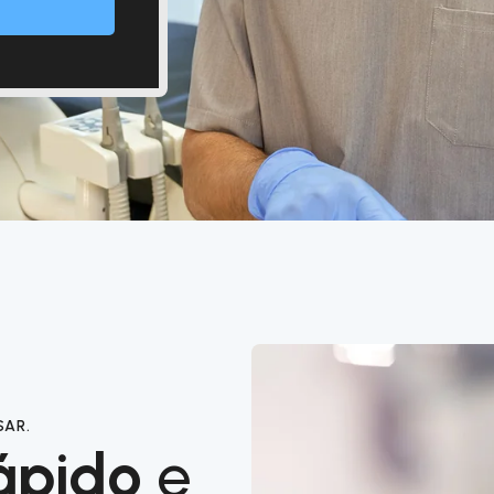
SAR.
ápido
e