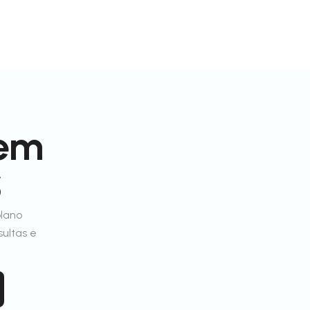
 em
S
plano
sultas e