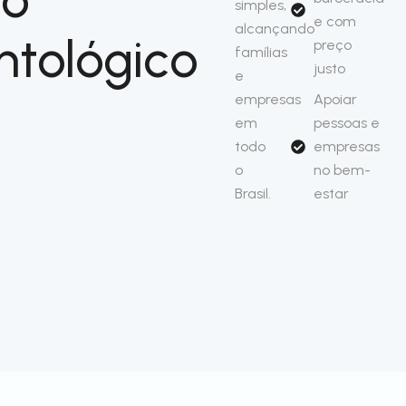
simples,
e com
alcançando
ntológico
preço
famílias
justo
e
empresas
Apoiar
em
pessoas e
todo
empresas
o
no bem-
Brasil.
estar