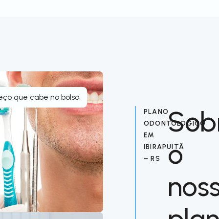
eço que cabe no bolso
Sob
PLANO
ODONTOLÓGICO
EM
o
IBIRAPUITÃ
– RS
nos
pla