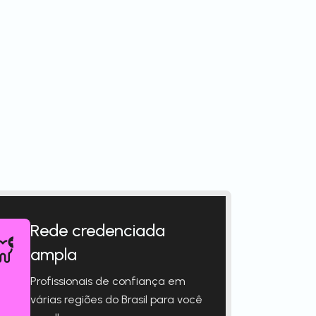
Rede credenciada
ampla
Profissionais de confiança em
várias regiões do Brasil para você