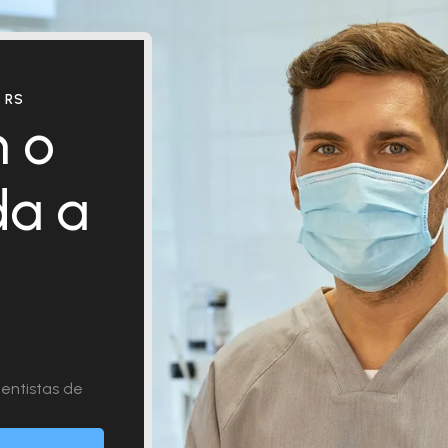
 RS
 o
da a
entistas de