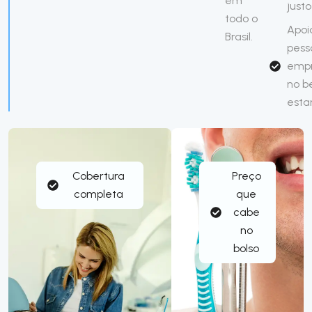
em
justo
todo o
Apoi
Brasil.
pess
emp
no 
esta
Cobertura
Preço
completa
que
cabe
no
bolso