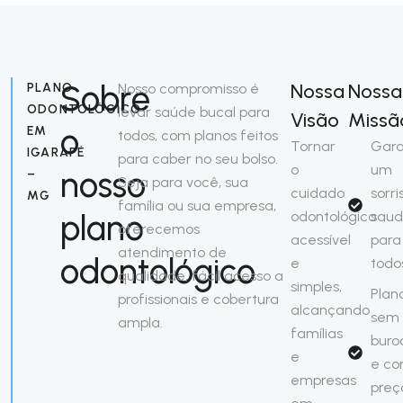
Sobre
Nossa
Nossa
PLANO
Nosso compromisso é
ODONTOLÓGICO
levar saúde bucal para
Visão
Missã
o
EM
todos, com planos feitos
Tornar
Gara
IGARAPÉ
para caber no seu bolso.
o
um
nosso
–
Seja para você, sua
cuidado
sorri
MG
família ou sua empresa,
plano
odontológico
saud
oferecemos
acessível
para
atendimento de
odontológico
e
todo
qualidade, fácil acesso a
simples,
Plan
profissionais e cobertura
alcançando
sem
ampla.
famílias
buro
e
e c
empresas
preç