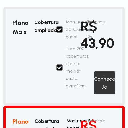
R$
Plano
Cobertura
Manutenção
/mensais
da saúde
em
ampliada
Mais
bucal
12x
43,90
+ de 200
coberturas
com o
melhor
custo
Conheça
benefício
Já
R$
Plano
Cobertura
Manutenção
/mensais