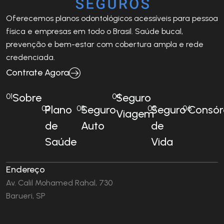
Oferecemos planos odontológicos acessíveis para pessoa
física e empresas em todo o Brasil. Saúde bucal,
prevenção e bem-estar com cobertura ampla e rede
credenciada.
Contrate Agora
Sobre
Seguro
01
04
Plano
Seguro
Seguro
Consór
02
03
05
06
Viagem
de
Auto
de
Saúde
Vida
Endereço
Av. Calil Mohamed Rahal, 730
Barueri, SP