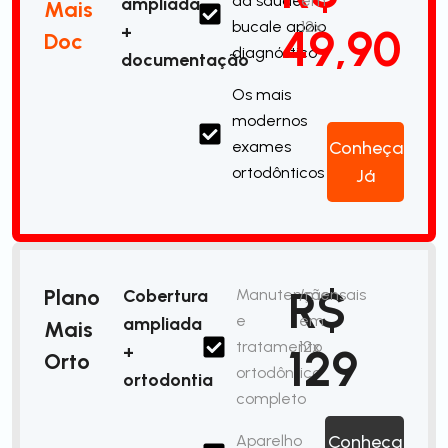
da saúde
em
ampliada
Mais
bucale apoio
12x
49,90
+
Doc
diagnóstico
documentação
Os mais
modernos
exames
Conheça
ortodônticos
Já
R$
Plano
Cobertura
Manutenção
/mensais
e
em
ampliada
Mais
tratamento
12x
129
+
Orto
ortodôntico
ortodontia
completo
Aparelho
Conheça