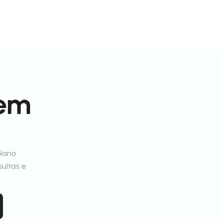
 em
plano
sultas e