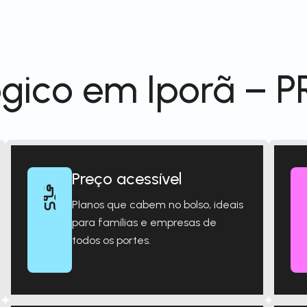
gico em Iporã – P
Preço acessível
Planos que cabem no bolso, ideais
para famílias e empresas de
todos os portes.