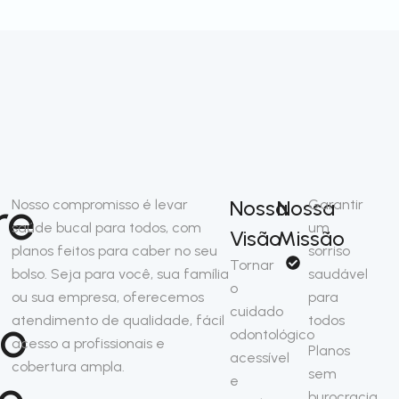
re
Nossa
Nossa
Nosso compromisso é levar
Garantir
saúde bucal para todos, com
um
Visão
Missão
planos feitos para caber no seu
sorriso
Tornar
bolso. Seja para você, sua família
saudável
o
ou sua empresa, oferecemos
para
cuidado
so
atendimento de qualidade, fácil
todos
odontológico
acesso a profissionais e
Planos
acessível
cobertura ampla.
sem
no
e
burocracia