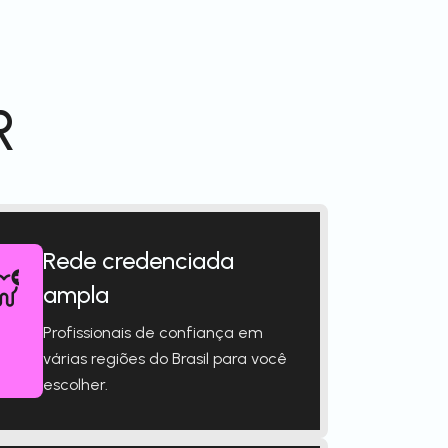
R
Rede credenciada
ampla
Profissionais de confiança em
várias regiões do Brasil para você
escolher.