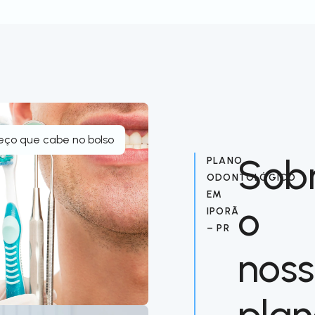
eço que cabe no bolso
Sob
PLANO
ODONTOLÓGICO
EM
o
IPORÃ
– PR
nos
pla