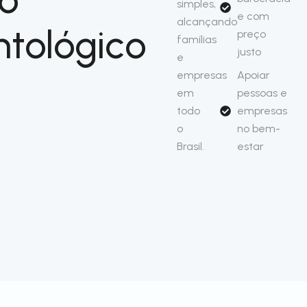
simples,
e com
alcançando
tológico
preço
famílias
justo
e
empresas
Apoiar
em
pessoas e
todo
empresas
o
no bem-
Brasil.
estar