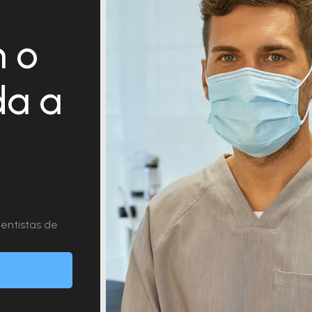
 o
da a
entistas de