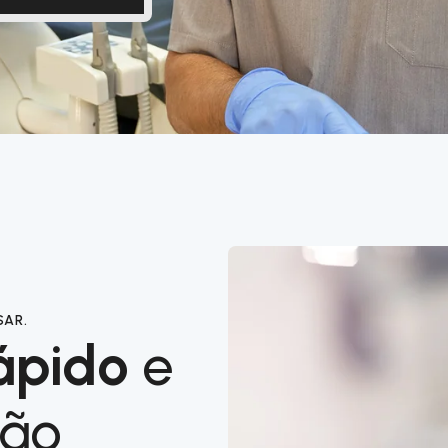
SAR.
ápido
e
ção