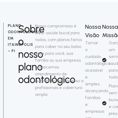
Sobre
Nossa
Nossa
PLANO
Nosso compromisso é
ODONTOLÓGICO
levar saúde bucal para
Visão
Missã
o
EM
todos, com planos feitos
Tornar
Gara
ITAINÓPOLIS
para caber no seu bolso.
o
um
nosso
– PI
Seja para você, sua
cuidado
sorri
família ou sua empresa,
plano
odontológico
saud
oferecemos
acessível
para
atendimento de
odontológico
e
todo
qualidade, fácil acesso a
simples,
Plan
profissionais e cobertura
alcançando
sem
ampla.
famílias
buro
e
e c
empresas
preç