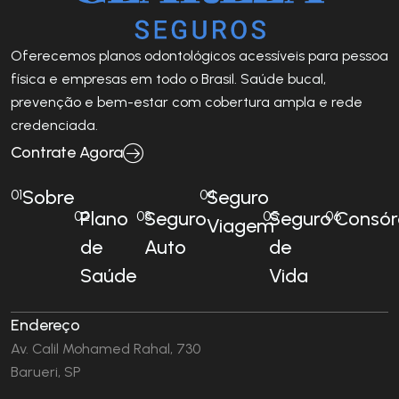
Oferecemos planos odontológicos acessíveis para pessoa
física e empresas em todo o Brasil. Saúde bucal,
prevenção e bem-estar com cobertura ampla e rede
credenciada.
Contrate Agora
Sobre
Seguro
01
04
Plano
Seguro
Seguro
Consór
02
03
05
06
Viagem
de
Auto
de
Saúde
Vida
Endereço
Av. Calil Mohamed Rahal, 730
Barueri, SP