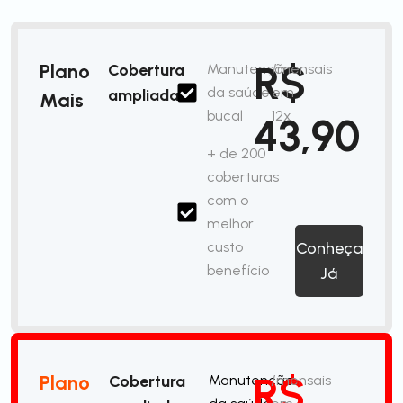
R$
Plano
Cobertura
Manutenção
/mensais
da saúde
em
ampliada
Mais
bucal
12x
43,90
+ de 200
coberturas
com o
melhor
custo
Conheça
benefício
Já
R$
Plano
Cobertura
Manutenção
/mensais