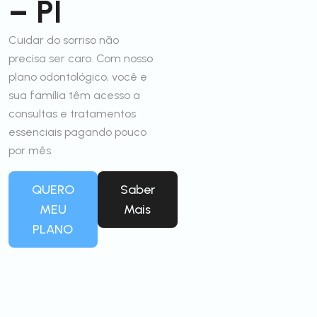
– PI
Cuidar do sorriso não
precisa ser caro. Com nosso
plano odontológico, você e
sua família têm acesso a
consultas e tratamentos
essenciais pagando pouco
por mês.
QUERO
Saber
MEU
Mais
PLANO