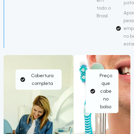
em
justo
todo o
Apoi
Brasil.
pess
emp
no 
esta
Cobertura
Preço
completa
que
cabe
no
bolso