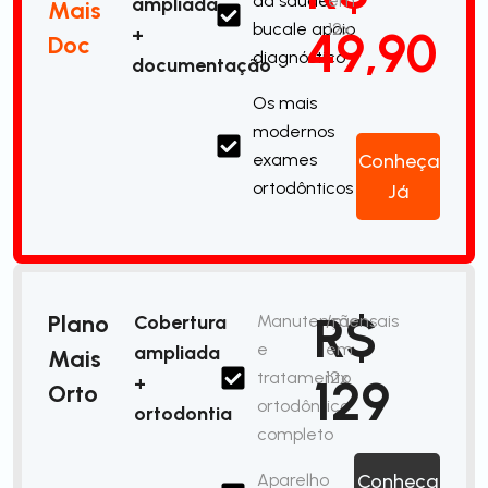
da saúde
em
ampliada
Mais
bucale apoio
12x
49,90
+
Doc
diagnóstico
documentação
Os mais
modernos
exames
Conheça
ortodônticos
Já
R$
Plano
Cobertura
Manutenção
/mensais
e
em
ampliada
Mais
tratamento
12x
129
+
Orto
ortodôntico
ortodontia
completo
Aparelho
Conheça