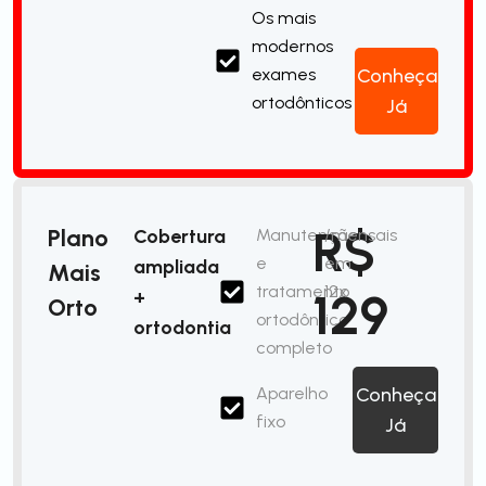
Os mais
modernos
exames
Conheça
ortodônticos
Já
R$
Plano
Cobertura
Manutenção
/mensais
e
em
ampliada
Mais
tratamento
12x
129
+
Orto
ortodôntico
ortodontia
completo
Aparelho
Conheça
fixo
Já