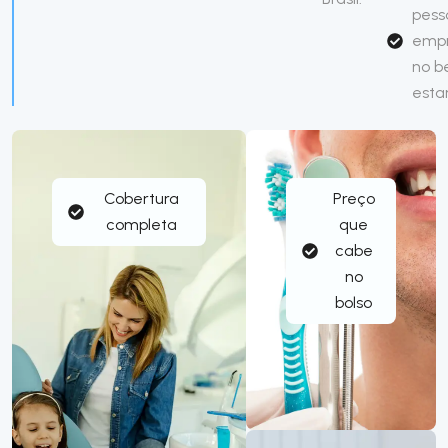
pess
emp
no b
esta
Cobertura
Preço
completa
que
cabe
no
bolso