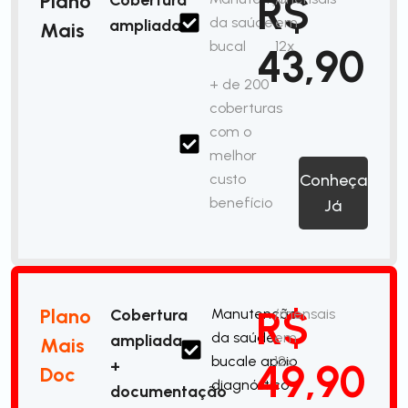
R$
Plano
da saúde
em
ampliada
Mais
bucal
12x
43,90
+ de 200
coberturas
com o
melhor
custo
Conheça
benefício
Já
R$
Plano
Cobertura
Manutenção
/mensais
da saúde
em
ampliada
Mais
bucale apoio
12x
49,90
+
Doc
diagnóstico
documentação