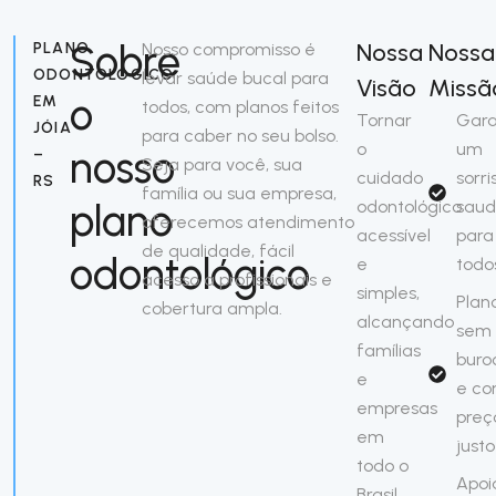
Sobre
Nossa
Nossa
PLANO
Nosso compromisso é
ODONTOLÓGICO
levar saúde bucal para
Visão
Missã
o
EM
todos, com planos feitos
Tornar
Gara
JÓIA
para caber no seu bolso.
o
um
nosso
–
Seja para você, sua
cuidado
sorri
RS
família ou sua empresa,
plano
odontológico
saud
oferecemos atendimento
acessível
para
de qualidade, fácil
odontológico
e
todo
acesso a profissionais e
simples,
Plan
cobertura ampla.
alcançando
sem
famílias
buro
e
e c
empresas
preç
em
justo
todo o
Apoi
Brasil.