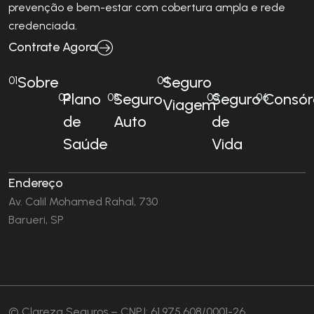
prevenção e bem-estar com cobertura ampla e rede
credenciada.
Contrate Agora
Sobre
Seguro
01
04
Plano
Seguro
Seguro
Consór
02
03
05
06
Viagem
de
Auto
de
Saúde
Vida
Endereço
Av. Calil Mohamed Rahal, 730
Barueri, SP
© Clareza Seguros – CNPJ: 61.975.608/0001-26