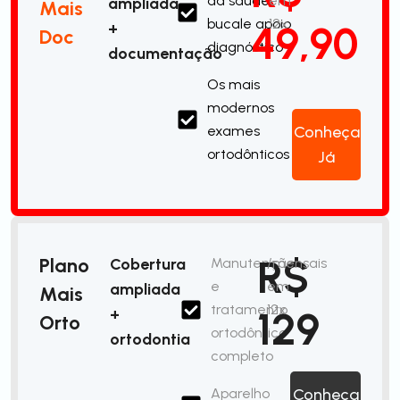
da saúde
em
ampliada
Mais
bucale apoio
12x
49,90
+
Doc
diagnóstico
documentação
Os mais
modernos
exames
Conheça
ortodônticos
Já
R$
Plano
Cobertura
Manutenção
/mensais
e
em
ampliada
Mais
tratamento
12x
129
+
Orto
ortodôntico
ortodontia
completo
Aparelho
Conheça