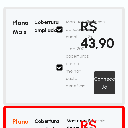
R$
Plano
Cobertura
Manutenção
/mensais
da saúde
em
ampliada
Mais
bucal
12x
43,90
+ de 200
coberturas
com o
melhor
custo
Conheça
benefício
Já
R$
Plano
Cobertura
Manutenção
/mensais