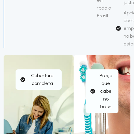
em
just
todo o
Apoi
Brasil.
pess
emp
no 
esta
Cobertura
Preço
completa
que
cabe
no
bolso