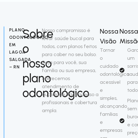
Sobre
Nossa
Noss
PLANO
Nosso compromisso é
ODONTOLÓGICO
levar saúde bucal para
Visão
Missã
o
EM
todos, com planos feitos
Tornar
Gara
LAGOA
para caber no seu bolso.
o
um
nosso
SALGADA
Seja para você, sua
cuidado
sorri
– RN
família ou sua empresa,
plano
odontológico
saud
oferecemos
acessível
para
atendimento de
odontológico
e
todo
qualidade, fácil acesso a
simples,
Plan
profissionais e cobertura
alcançando
sem
ampla.
famílias
buro
e
e c
empresas
preç