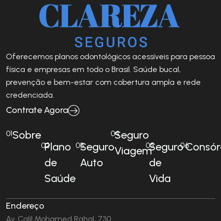
Oferecemos planos odontológicos acessíveis para pessoa
física e empresas em todo o Brasil. Saúde bucal,
prevenção e bem-estar com cobertura ampla e rede
credenciada.
Contrate Agora
Sobre
Seguro
01
04
Plano
Seguro
Seguro
Consór
02
03
05
06
Viagem
de
Auto
de
Saúde
Vida
Endereço
Av. Calil Mohamed Rahal, 730