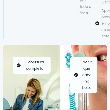
em
justo
todo o
Apoi
Brasil.
pess
emp
no 
esta
Cobertura
Preço
completa
que
cabe
no
bolso