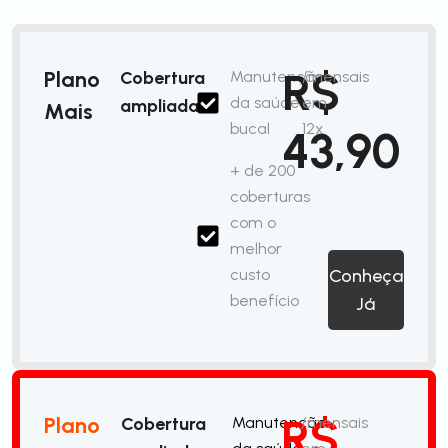
R$
Plano
Cobertura
Manutenção
/mensais
da saúde
em
ampliada
Mais
bucal
12x
43,90
+ de 200
coberturas
com o
melhor
custo
Conheça
benefício
Já
R$
Plano
Cobertura
Manutenção
/mensais