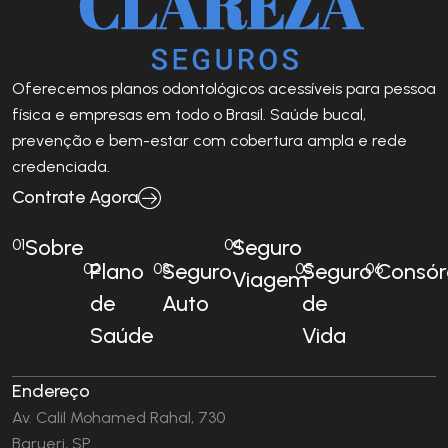
Oferecemos planos odontológicos acessíveis para pessoa
física e empresas em todo o Brasil. Saúde bucal,
prevenção e bem-estar com cobertura ampla e rede
credenciada.
Contrate Agora
Sobre
Seguro
01
04
Plano
Seguro
Seguro
Consór
02
03
05
06
Viagem
de
Auto
de
Saúde
Vida
Endereço
Av. Calil Mohamed Rahal, 730
Barueri, SP