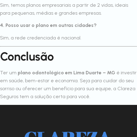
Sim, temos planos empresariais a partir de 2 vidas, ideais
para pequenas, médias e grandes empresas.
4. Posso usar o plano em outras cidades?
Sim, a rede credenciada é nacional.
Conclusão
Ter um
plano odontológico em Lima Duarte – MG
é investir
em saúde, bem-estar e economia. Seja para cuidar do seu
sorriso ou oferecer um benefício para sua equipe, a Clareza
Seguros tem a solução certa para você.