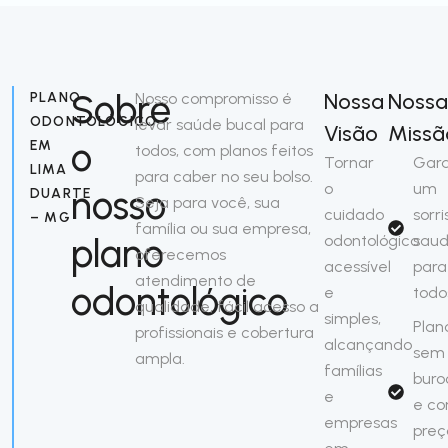
Sobre
Nossa
Nossa
PLANO
Nosso compromisso é
ODONTOLÓGICO
levar saúde bucal para
Visão
Missã
o
EM
todos, com planos feitos
Tornar
Gara
LIMA
para caber no seu bolso.
o
um
nosso
DUARTE
Seja para você, sua
cuidado
sorri
– MG
família ou sua empresa,
plano
odontológico
saud
oferecemos
acessível
para
atendimento de
odontológico
e
todo
qualidade, fácil acesso a
simples,
Plan
profissionais e cobertura
alcançando
sem
ampla.
famílias
buro
e
e c
empresas
preç