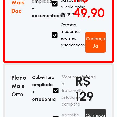
da saúde
em
ampliada
Mais
bucale apoio
12x
49,90
+
Doc
diagnóstico
documentação
Os mais
modernos
exames
Conheça
ortodônticos
Já
R$
Plano
Cobertura
Manutenção
/mensais
e
em
ampliada
Mais
tratamento
12x
129
+
Orto
ortodôntico
ortodontia
completo
Aparelho
Conheça