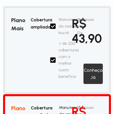
R$
Plano
Cobertura
Manutenção
/mensais
da saúde
em
ampliada
Mais
bucal
12x
43,90
+ de 200
coberturas
com o
melhor
custo
Conheça
benefício
Já
R$
Plano
Cobertura
Manutenção
/mensais