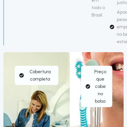
em
justo
todo o
Apoi
Brasil.
pess
emp
no 
esta
Cobertura
Preço
completa
que
cabe
no
bolso