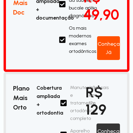
da saúde
em
ampliada
Mais
bucale apoio
12x
49,90
+
Doc
diagnóstico
documentação
Os mais
modernos
exames
Conheça
ortodônticos
Já
R$
Plano
Cobertura
Manutenção
/mensais
e
em
ampliada
Mais
tratamento
12x
129
+
Orto
ortodôntico
ortodontia
completo
Aparelho
Conheça