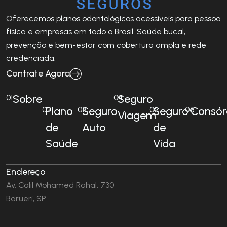
Oferecemos planos odontológicos acessíveis para pessoa
física e empresas em todo o Brasil. Saúde bucal,
prevenção e bem-estar com cobertura ampla e rede
credenciada.
Contrate Agora
Sobre
Seguro
01
04
Plano
Seguro
Seguro
Consór
02
03
05
06
Viagem
de
Auto
de
Saúde
Vida
Endereço
Av. Calil Mohamed Rahal, 730
Barueri, SP