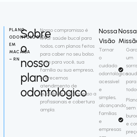
Sobre
Nossa
Nossa
PLANO
Nosso compromisso é
ODONTOLÓGICO
levar saúde bucal para
Visão
Missã
o
EM
todos, com planos feitos
Tornar
Gara
MACAÍBA
para caber no seu bolso.
o
um
nosso
– RN
Seja para você, sua
cuidado
sorri
família ou sua empresa,
plano
odontológico
saud
oferecemos
acessível
para
atendimento de
odontológico
e
todo
qualidade, fácil acesso a
simples,
Plan
profissionais e cobertura
alcançando
sem
ampla.
famílias
buro
e
e c
empresas
preç