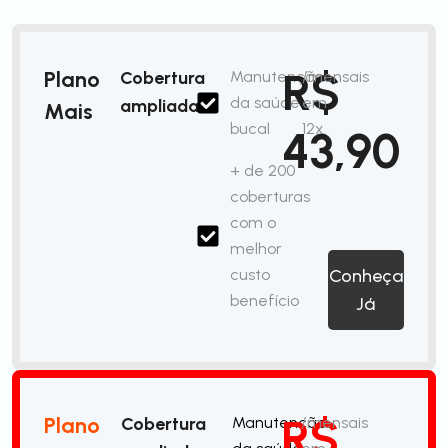
R$
Plano
Cobertura
Manutenção
/mensais
da saúde
em
ampliada
Mais
bucal
12x
43,90
+ de 200
coberturas
com o
melhor
custo
Conheça
benefício
Já
R$
Plano
Cobertura
Manutenção
/mensais