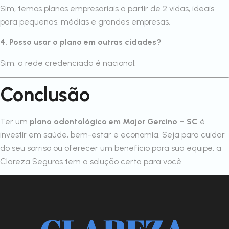
Sim, temos planos empresariais a partir de 2 vidas, ideais
para pequenas, médias e grandes empresas.
4. Posso usar o plano em outras cidades?
Sim, a rede credenciada é nacional.
Conclusão
Ter um
plano odontológico em Major Gercino – SC
é
investir em saúde, bem-estar e economia. Seja para cuidar
do seu sorriso ou oferecer um benefício para sua equipe, a
Clareza Seguros tem a solução certa para você.