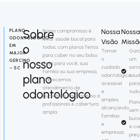
Sobre
Nossa
Noss
PLANO
Nosso compromisso é
ODONTOLÓGICO
levar saúde bucal para
Visão
Missã
o
EM
todos, com planos feitos
Tornar
Gara
MAJOR
para caber no seu bolso.
o
um
nosso
GERCINO
Seja para você, sua
cuidado
sorri
– SC
família ou sua empresa,
plano
odontológico
saud
oferecemos
acessível
para
atendimento de
odontológico
e
todo
qualidade, fácil acesso a
simples,
Plan
profissionais e cobertura
alcançando
sem
ampla.
famílias
buro
e
e c
empresas
preç