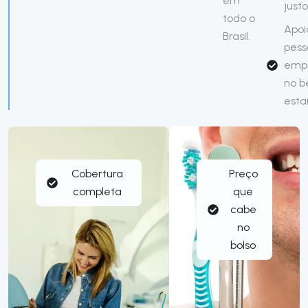
em
just
todo o
Apoi
Brasil.
pess
emp
no 
esta
Cobertura
Preço
completa
que
cabe
no
bolso