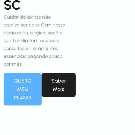
SC
Cuidar do sorriso não
precisa ser caro. Com nosso
plano odontológico, você e
sua família têm acesso a
consultas e tratamentos
essenciais pagando pouco
por mês.
QUERO
Saber
MEU
Mais
PLANO