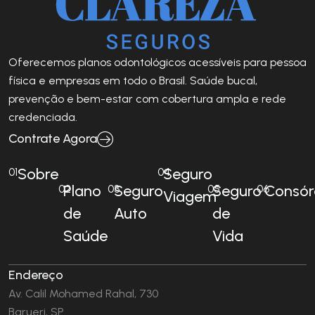
Oferecemos planos odontológicos acessíveis para pessoa
física e empresas em todo o Brasil. Saúde bucal,
prevenção e bem-estar com cobertura ampla e rede
credenciada.
Contrate Agora
Sobre
Seguro
01
04
Plano
Seguro
Seguro
Consór
02
03
05
06
Viagem
de
Auto
de
Saúde
Vida
Endereço
Av. Calil Mohamed Rahal, 730
Barueri, SP