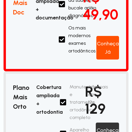
da saúde
em
ampliada
Mais
bucale apoio
12x
49,90
+
Doc
diagnóstico
documentação
Os mais
modernos
exames
Conheça
ortodônticos
Já
R$
Plano
Cobertura
Manutenção
/mensais
e
em
ampliada
Mais
tratamento
12x
129
+
Orto
ortodôntico
ortodontia
completo
Aparelho
Conheça