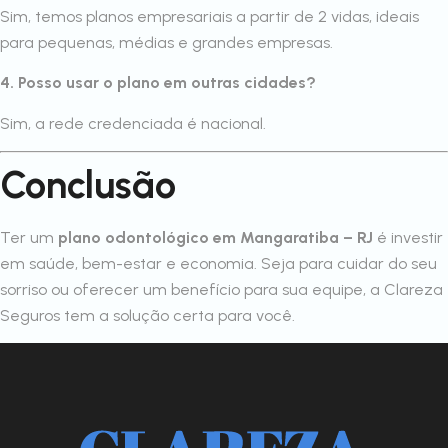
Sim, temos planos empresariais a partir de 2 vidas, ideais
para pequenas, médias e grandes empresas.
4. Posso usar o plano em outras cidades?
Sim, a rede credenciada é nacional.
Conclusão
Ter um
plano odontológico em Mangaratiba – RJ
é investir
em saúde, bem-estar e economia. Seja para cuidar do seu
sorriso ou oferecer um benefício para sua equipe, a Clareza
Seguros tem a solução certa para você.