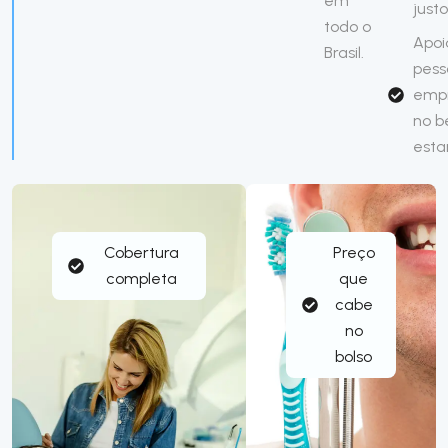
em
justo
todo o
Apoi
Brasil.
pess
emp
no 
esta
Cobertura
Preço
completa
que
cabe
no
bolso