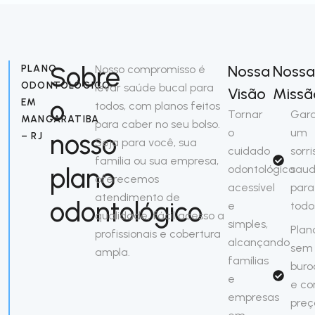
Sobre
Nossa
Nossa
PLANO
Nosso compromisso é
ODONTOLÓGICO
levar saúde bucal para
Visão
Missã
o
EM
todos, com planos feitos
Tornar
Gara
MANGARATIBA
para caber no seu bolso.
o
um
nosso
– RJ
Seja para você, sua
cuidado
sorri
família ou sua empresa,
plano
odontológico
saud
oferecemos
acessível
para
atendimento de
odontológico
e
todo
qualidade, fácil acesso a
simples,
Plan
profissionais e cobertura
alcançando
sem
ampla.
famílias
buro
e
e c
empresas
preç