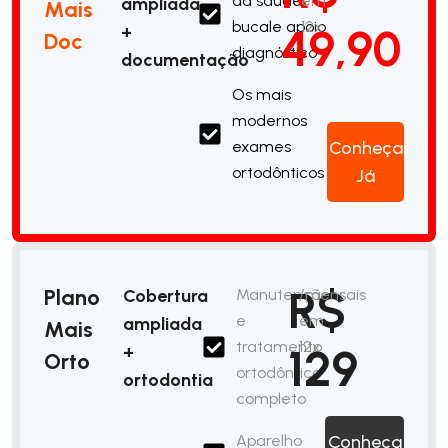
da saúde
em
ampliada
Mais
bucale apoio
12x
49,90
+
Doc
diagnóstico
documentação
Os mais
modernos
exames
Conheça
ortodônticos
Já
R$
Plano
Cobertura
Manutenção
/mensais
e
em
ampliada
Mais
tratamento
12x
129
+
Orto
ortodôntico
ortodontia
completo
Aparelho
Conheça