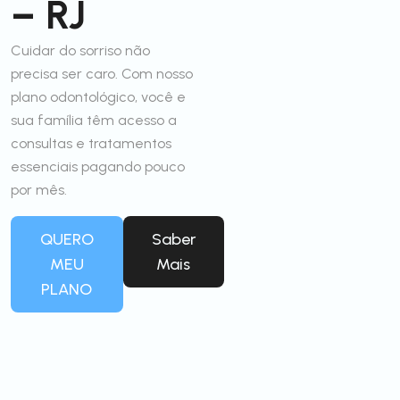
– RJ
Cuidar do sorriso não
precisa ser caro. Com nosso
plano odontológico, você e
sua família têm acesso a
consultas e tratamentos
essenciais pagando pouco
por mês.
QUERO
Saber
MEU
Mais
PLANO