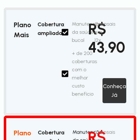
R$
Plano
Cobertura
Manutenção
/mensais
da saúde
em
ampliada
Mais
bucal
12x
43,90
+ de 200
coberturas
com o
melhor
custo
Conheça
benefício
Já
R$
Plano
Cobertura
Manutenção
/mensais