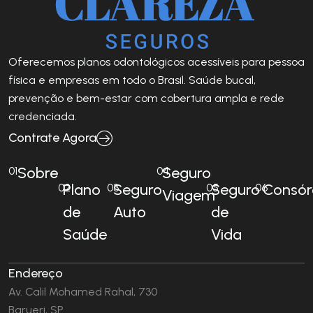
Oferecemos planos odontológicos acessíveis para pessoa
física e empresas em todo o Brasil. Saúde bucal,
prevenção e bem-estar com cobertura ampla e rede
credenciada.
Contrate Agora
Sobre
Seguro
01
04
Plano
Seguro
Seguro
Consór
02
03
05
06
Viagem
de
Auto
de
Saúde
Vida
Endereço
Av. Calil Mohamed Rahal, 730
Barueri, SP