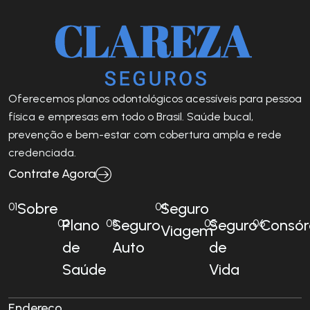
Oferecemos planos odontológicos acessíveis para pessoa
física e empresas em todo o Brasil. Saúde bucal,
prevenção e bem-estar com cobertura ampla e rede
credenciada.
Contrate Agora
Sobre
Seguro
01
04
Plano
Seguro
Seguro
Consór
02
03
05
06
Viagem
de
Auto
de
Saúde
Vida
Endereço