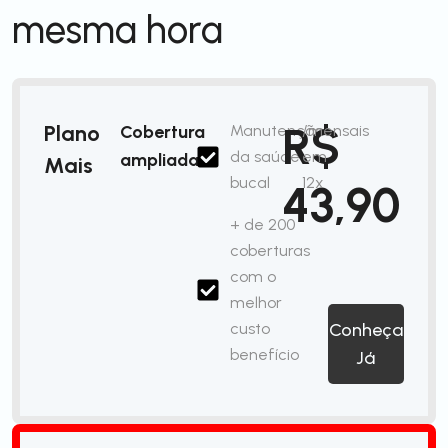
mesma hora
R$
Plano
Cobertura
Manutenção
/mensais
da saúde
em
ampliada
Mais
bucal
12x
43,90
+ de 200
coberturas
com o
melhor
custo
Conheça
benefício
Já