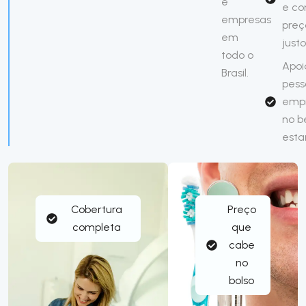
e
e c
empresas
preç
em
justo
todo o
Apoi
Brasil.
pess
emp
no 
esta
Cobertura
Preço
completa
que
cabe
no
bolso