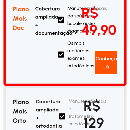
R$
Plano
Cobertura
Manutenção
/mensais
da saúde
em
ampliada
Mais
bucale apoio
12x
49,90
+
Doc
diagnóstico
documentação
Os mais
modernos
exames
Conheça
ortodônticos
Já
R$
Plano
Cobertura
Manutenção
/mensais
e
em
ampliada
Mais
tratamento
12x
129
+
Orto
ortodôntico
ortodontia