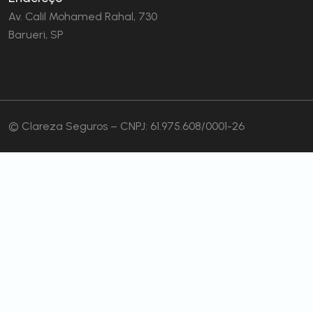
Av. Calil Mohamed Rahal, 730
Barueri, SP
© Clareza Seguros – CNPJ: 61.975.608/0001-26