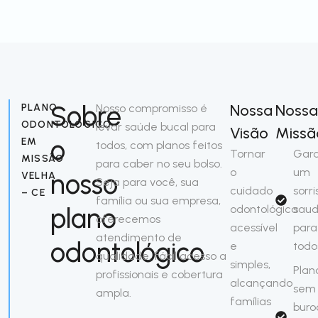
Sobre
Nossa
Nossa
PLANO
Nosso compromisso é
ODONTOLÓGICO
levar saúde bucal para
Visão
Missã
o
EM
todos, com planos feitos
Tornar
Gara
MISSÃO
para caber no seu bolso.
o
um
nosso
VELHA
Seja para você, sua
cuidado
sorri
– CE
família ou sua empresa,
plano
odontológico
saud
oferecemos
acessível
para
atendimento de
odontológico
e
todo
qualidade, fácil acesso a
simples,
Plan
profissionais e cobertura
alcançando
sem
ampla.
famílias
buro