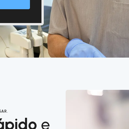
SAR.
ápido
e