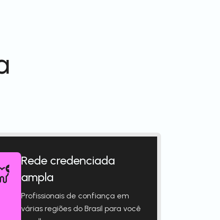
a
Rede credenciada
ampla
Profissionais de confiança em
várias regiões do Brasil para você