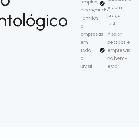
simples,
e com
alcançando
ntológico
preço
famílias
justo
e
empresas
Apoiar
em
pessoas e
todo
empresas
o
no bem-
Brasil.
estar