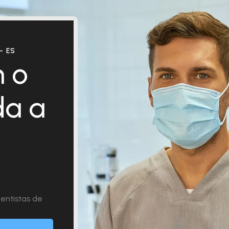
– ES
 o
da a
entistas de