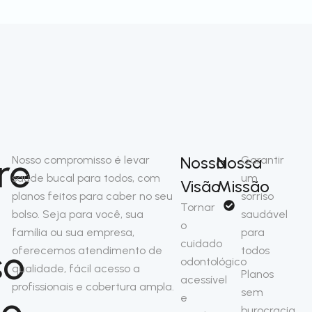
re
Nossa
Nossa
Nosso compromisso é levar
Garantir
saúde bucal para todos, com
um
Visão
Missão
planos feitos para caber no seu
sorriso
Tornar
bolso. Seja para você, sua
saudável
o
família ou sua empresa,
para
cuidado
so
oferecemos atendimento de
todos
odontológico
qualidade, fácil acesso a
Planos
acessível
profissionais e cobertura ampla.
sem
no
e
burocracia