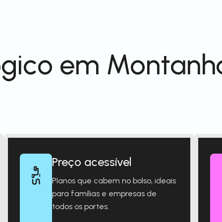
ógico em Montanh
Preço acessível
Planos que cabem no bolso, ideais
para famílias e empresas de
todos os portes.