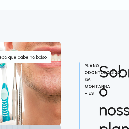
eço que cabe no bolso
Sob
PLANO
ODONTOLÓGICO
EM
o
MONTANHA
– ES
nos
pla