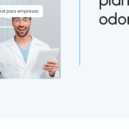
eal para empresas
odo