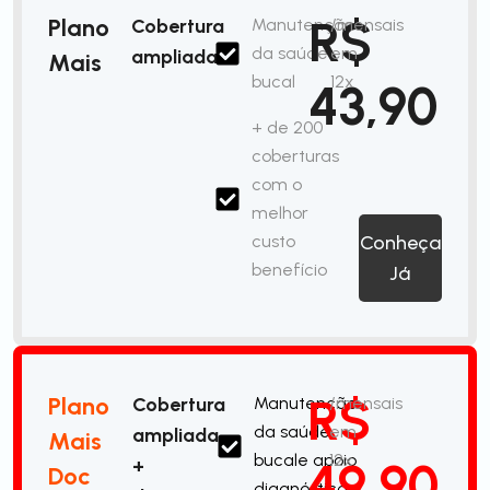
R$
Plano
Cobertura
Manutenção
/mensais
da saúde
em
ampliada
Mais
bucal
12x
43,90
+ de 200
coberturas
com o
melhor
custo
Conheça
benefício
Já
R$
Plano
Cobertura
Manutenção
/mensais
da saúde
em
ampliada
Mais
bucale apoio
12x
49,90
+
Doc
diagnóstico