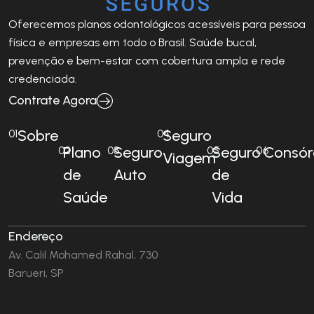
Oferecemos planos odontológicos acessíveis para pessoa
física e empresas em todo o Brasil. Saúde bucal,
prevenção e bem-estar com cobertura ampla e rede
credenciada.
Contrate Agora
Sobre
Seguro
01
04
Plano
Seguro
Seguro
Consór
02
03
05
06
Viagem
de
Auto
de
Saúde
Vida
Endereço
Av. Calil Mohamed Rahal, 730
Barueri, SP