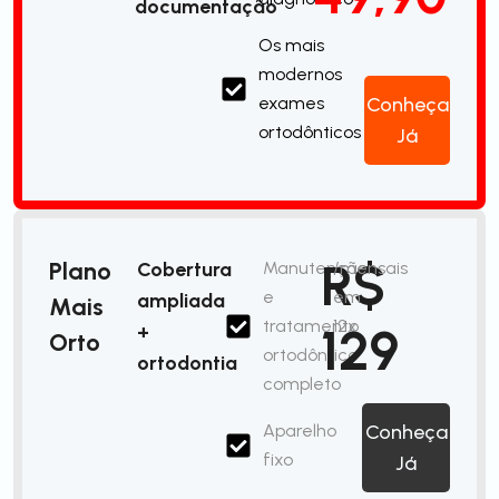
documentação
Os mais
modernos
exames
Conheça
ortodônticos
Já
R$
Plano
Cobertura
Manutenção
/mensais
e
em
ampliada
Mais
tratamento
12x
129
+
Orto
ortodôntico
ortodontia
completo
Aparelho
Conheça
fixo
Já