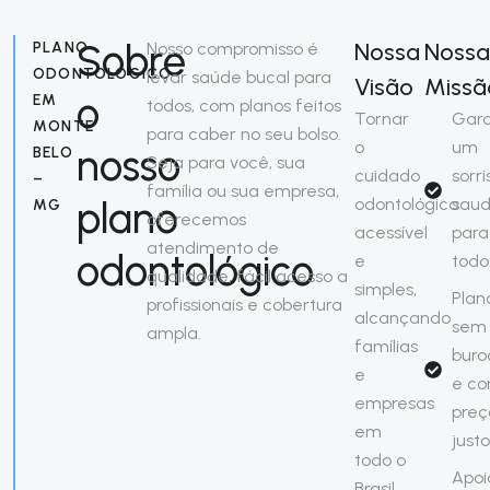
Sobre
Nossa
Nossa
PLANO
Nosso compromisso é
ODONTOLÓGICO
levar saúde bucal para
Visão
Missã
o
EM
todos, com planos feitos
Tornar
Gara
MONTE
para caber no seu bolso.
o
um
nosso
BELO
Seja para você, sua
cuidado
sorri
–
família ou sua empresa,
plano
odontológico
saud
MG
oferecemos
acessível
para
atendimento de
odontológico
e
todo
qualidade, fácil acesso a
simples,
Plan
profissionais e cobertura
alcançando
sem
ampla.
famílias
buro
e
e c
empresas
preç
em
justo
todo o
Apoi
Brasil.