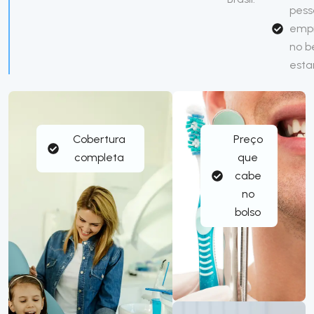
pess
emp
no 
esta
Cobertura
Preço
completa
que
cabe
no
bolso