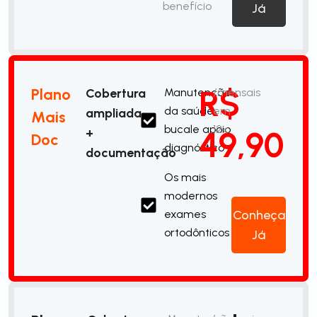
benefício
Já
R$
Plano
Cobertura
Manutenção
/mensais
da saúde
em
ampliada
Mais
bucale apoio
12x
49,90
+
Doc
diagnóstico
documentação
Os mais
modernos
exames
Conheça
ortodônticos
Já