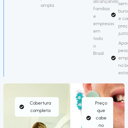
alcançando
sem
ampla.
famílias
buro
e
e c
empresas
preç
em
just
todo
Apoi
o
pess
Brasil.
emp
no 
esta
Cobertura
Preço
completa
que
cabe
no