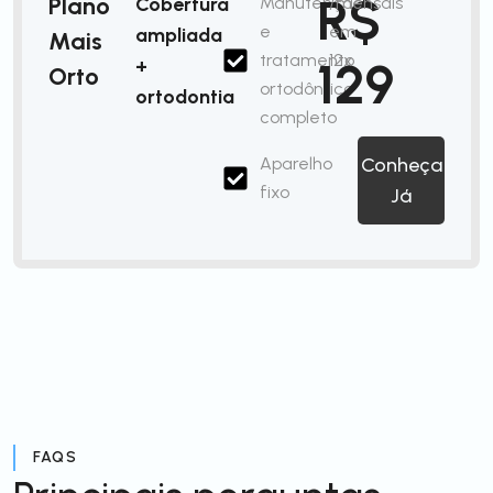
R$
Plano
Cobertura
Manutenção
/mensais
e
em
ampliada
Mais
tratamento
12x
129
+
Orto
ortodôntico
ortodontia
completo
Aparelho
Conheça
fixo
Já
FAQS