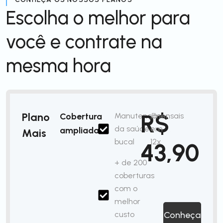
Escolha o melhor para
você e contrate na
mesma hora
R$
Plano
Cobertura
Manutenção
/mensais
da saúde
em
ampliada
Mais
bucal
12x
43,90
+ de 200
coberturas
com o
melhor
custo
Conheça