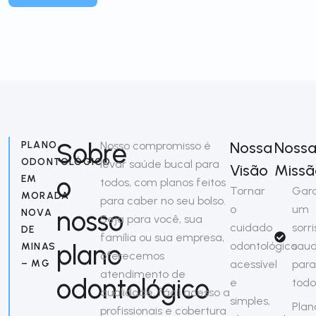
Sobre
Nossa
Noss
PLANO
Nosso compromisso é
ODONTOLÓGICO
levar saúde bucal para
Visão
Missã
o
EM
todos, com planos feitos
Tornar
Gara
MORADA
para caber no seu bolso.
o
um
nosso
NOVA
Seja para você, sua
cuidado
sorri
DE
família ou sua empresa,
plano
odontológico
saud
MINAS
oferecemos
– MG
acessível
par
atendimento de
odontológico
e
todo
qualidade, fácil acesso a
simples,
Plan
profissionais e cobertura