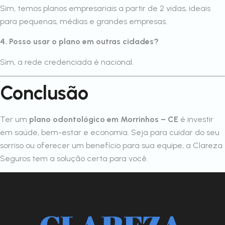
Sim, temos planos empresariais a partir de 2 vidas, ideais
para pequenas, médias e grandes empresas.
4. Posso usar o plano em outras cidades?
Sim, a rede credenciada é nacional.
Conclusão
Ter um
plano odontológico em Morrinhos – CE
é investir
em saúde, bem-estar e economia. Seja para cuidar do seu
sorriso ou oferecer um benefício para sua equipe, a Clareza
Seguros tem a solução certa para você.