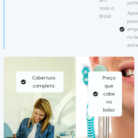
em
justo
todo o
Apoi
Brasil.
pess
emp
no 
esta
Cobertura
Preço
completa
que
cabe
no
bolso