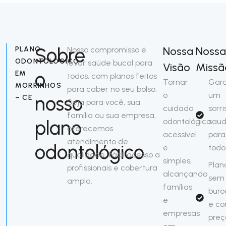
Sobre
Nossa
Nossa
PLANO
Nosso compromisso é
ODONTOLÓGICO
levar saúde bucal para
Visão
Missã
o
EM
todos, com planos feitos
Tornar
Gara
MORRINHOS
para caber no seu bolso.
o
um
nosso
– CE
Seja para você, sua
cuidado
sorri
família ou sua empresa,
plano
odontológico
saud
oferecemos
acessível
para
atendimento de
odontológico
e
todo
qualidade, fácil acesso a
simples,
Plan
profissionais e cobertura
alcançando
sem
ampla.
famílias
buro
e
e c
empresas
preç