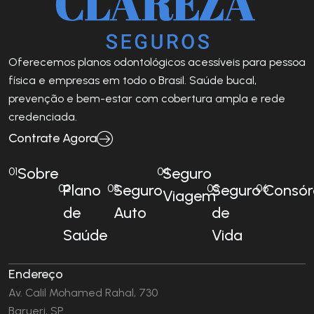
Oferecemos planos odontológicos acessíveis para pessoa
física e empresas em todo o Brasil. Saúde bucal,
prevenção e bem-estar com cobertura ampla e rede
credenciada.
Contrate Agora
Sobre
Seguro
01
04
Plano
Seguro
Seguro
Consór
02
03
05
06
Viagem
de
Auto
de
Saúde
Vida
Endereço
Av. Calil Mohamed Rahal, 730
Barueri, SP