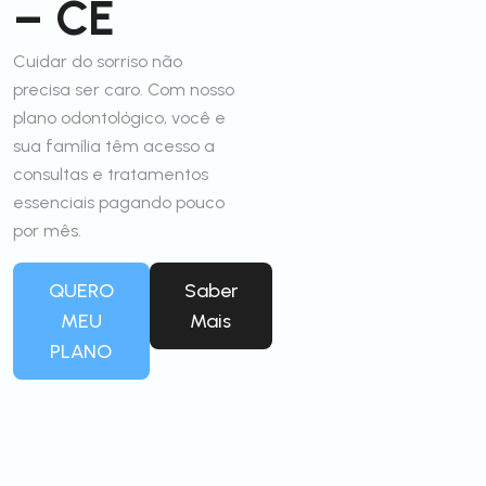
– CE
Cuidar do sorriso não
precisa ser caro. Com nosso
plano odontológico, você e
sua família têm acesso a
consultas e tratamentos
essenciais pagando pouco
por mês.
QUERO
Saber
MEU
Mais
PLANO