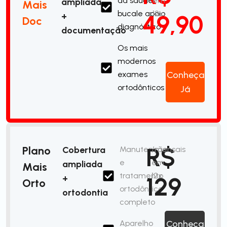
da saúde
em
ampliada
Mais
bucale apoio
12x
49,90
+
Doc
diagnóstico
documentação
Os mais
modernos
exames
Conheça
ortodônticos
Já
R$
Plano
Cobertura
Manutenção
/mensais
e
em
ampliada
Mais
tratamento
12x
129
+
Orto
ortodôntico
ortodontia
completo
Aparelho
Conheça