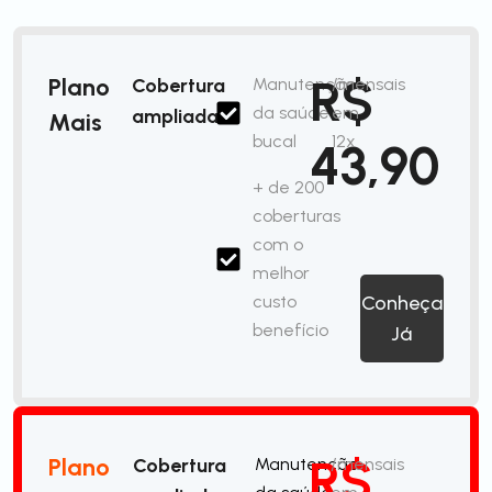
R$
Plano
Cobertura
Manutenção
/mensais
da saúde
em
ampliada
Mais
bucal
12x
43,90
+ de 200
coberturas
com o
melhor
custo
Conheça
benefício
Já
R$
Plano
Cobertura
Manutenção
/mensais