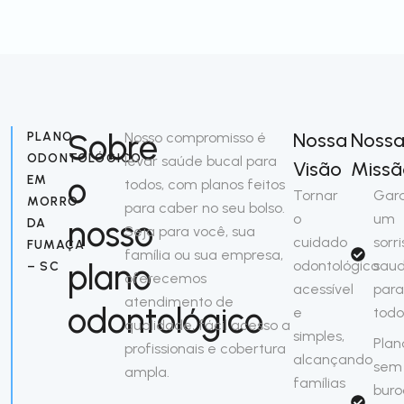
Sobre
Nossa
Noss
PLANO
Nosso compromisso é
ODONTOLÓGICO
levar saúde bucal para
Visão
Missã
o
EM
todos, com planos feitos
Tornar
Gara
MORRO
para caber no seu bolso.
o
um
nosso
DA
Seja para você, sua
cuidado
sorri
FUMAÇA
família ou sua empresa,
plano
odontológico
saud
– SC
oferecemos
acessível
para
atendimento de
odontológico
e
todo
qualidade, fácil acesso a
simples,
Plan
profissionais e cobertura
alcançando
sem
ampla.
famílias
buro