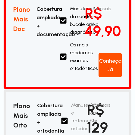
R$
Plano
Cobertura
Manutenção
/mensais
da saúde
em
ampliada
Mais
bucale apoio
12x
49,90
+
Doc
diagnóstico
documentação
Os mais
modernos
exames
Conheça
ortodônticos
Já
R$
Plano
Cobertura
Manutenção
/mensais
e
em
ampliada
Mais
tratamento
12x
129
+
Orto
ortodôntico
ortodontia