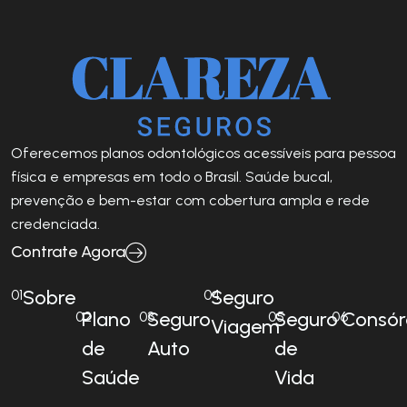
Oferecemos planos odontológicos acessíveis para pessoa
física e empresas em todo o Brasil. Saúde bucal,
prevenção e bem-estar com cobertura ampla e rede
credenciada.
Contrate Agora
Sobre
Seguro
01
04
Plano
Seguro
Seguro
Consór
02
03
05
06
Viagem
de
Auto
de
Saúde
Vida