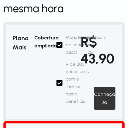
mesma hora
R$
Plano
Cobertura
Manutenção
/mensais
da saúde
em
ampliada
Mais
bucal
12x
43,90
+ de 200
coberturas
com o
melhor
custo
Conheça
benefício
Já