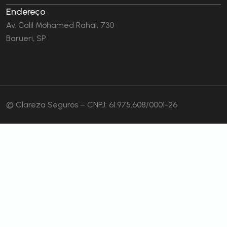
Endereço
Av. Calil Mohamed Rahal, 730
Barueri, SP
© Clareza Seguros – CNPJ: 61.975.608/0001-26