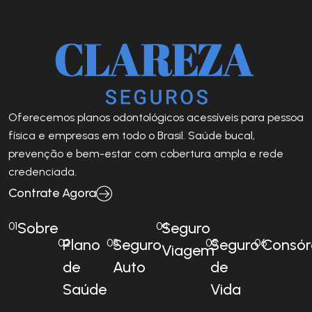
Oferecemos planos odontológicos acessíveis para pessoa
física e empresas em todo o Brasil. Saúde bucal,
prevenção e bem-estar com cobertura ampla e rede
credenciada.
Contrate Agora
Sobre
Seguro
01
04
Plano
Seguro
Seguro
Consór
02
03
05
06
Viagem
de
Auto
de
Saúde
Vida