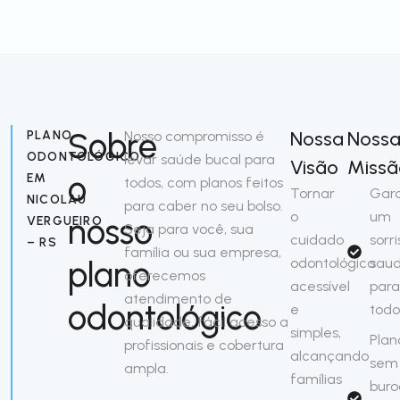
Sobre
Nossa
Noss
PLANO
Nosso compromisso é
ODONTOLÓGICO
levar saúde bucal para
Visão
Missã
o
EM
todos, com planos feitos
Tornar
Gara
NICOLAU
para caber no seu bolso.
o
um
nosso
VERGUEIRO
Seja para você, sua
cuidado
sorri
– RS
família ou sua empresa,
plano
odontológico
saud
oferecemos
acessível
para
atendimento de
odontológico
e
todo
qualidade, fácil acesso a
simples,
Plan
profissionais e cobertura
alcançando
sem
ampla.
famílias
buro