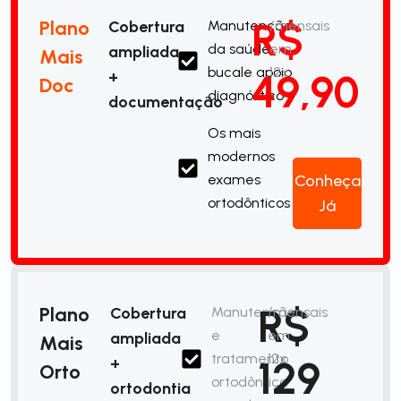
R$
Plano
Cobertura
Manutenção
/mensais
da saúde
em
ampliada
Mais
bucale apoio
12x
49,90
+
Doc
diagnóstico
documentação
Os mais
modernos
exames
Conheça
ortodônticos
Já
R$
Plano
Cobertura
Manutenção
/mensais
e
em
ampliada
Mais
tratamento
12x
129
+
Orto
ortodôntico
ortodontia