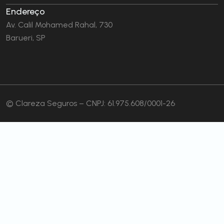
Endereço
Av. Calil Mohamed Rahal, 730
Barueri, SP
© Clareza Seguros – CNPJ: 61.975.608/0001-26