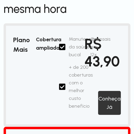
mesma hora
R$
Plano
Cobertura
Manutenção
/mensais
da saúde
em
ampliada
Mais
bucal
12x
43,90
+ de 200
coberturas
com o
melhor
custo
Conheça
benefício
Já