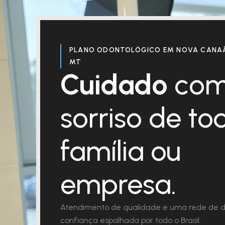
PLANO ODONTOLÓGICO EM NOVA CANAÃ
MT
Cuidado
com
sorriso de to
família ou
empresa.
Atendimento de qualidade e uma rede de d
confiança espalhada por todo o Brasil.