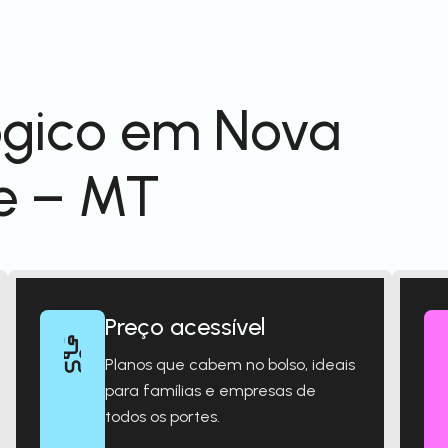
ógico em Nova
e – MT
Preço acessível
Planos que cabem no bolso, ideais
para famílias e empresas de
todos os portes.