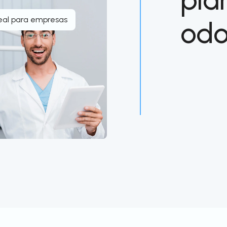
eal para empresas
odo