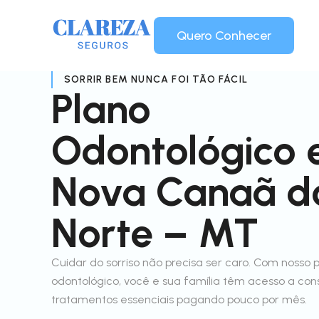
Quero Conhecer
SORRIR BEM NUNCA FOI TÃO FÁCIL
Plano
Odontológico
Nova Canaã d
Norte – MT
Cuidar do sorriso não precisa ser caro. Com nosso 
odontológico, você e sua família têm acesso a con
tratamentos essenciais pagando pouco por mês.