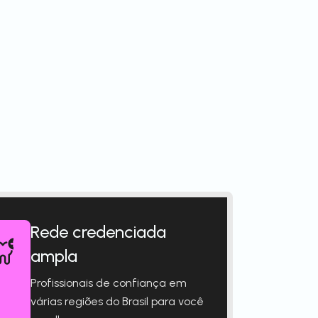
Rede credenciada
ampla
Profissionais de confiança em
várias regiões do Brasil para você