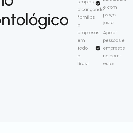
simples,
e com
alcançando
ntológico
preço
famílias
justo
e
empresas
Apoiar
em
pessoas e
todo
empresas
o
no bem-
Brasil.
estar