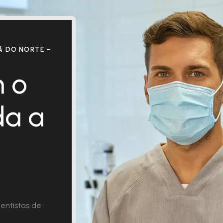
 DO NORTE –
 o
da a
entistas de