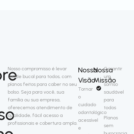
re
Nossa
Nossa
Nosso compromisso é levar
Garantir
saúde bucal para todos, com
um
Visão
Missão
planos feitos para caber no seu
sorriso
Tornar
bolso. Seja para você, sua
saudável
o
família ou sua empresa,
para
cuidado
so
oferecemos atendimento de
todos
odontológico
qualidade, fácil acesso a
Planos
acessível
profissionais e cobertura ampla.
sem
no
e
burocracia