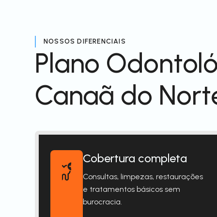
NOSSOS DIFERENCIAIS
Plano Odontol
Canaã do Nort
Cobertura completa
Consultas, limpezas, restaurações
e tratamentos básicos sem
burocracia.