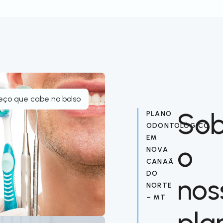
eço que cabe no bolso
Sob
PLANO
ODONTOLÓGICO
EM
o
NOVA
CANAÃ
DO
nos
NORTE
– MT
pla