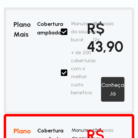
R$
Plano
Cobertura
Manutenção
/mensais
da saúde
em
ampliada
Mais
bucal
12x
43,90
+ de 200
coberturas
com o
melhor
custo
Conheça
benefício
Já
R$
Plano
Cobertura
Manutenção
/mensais