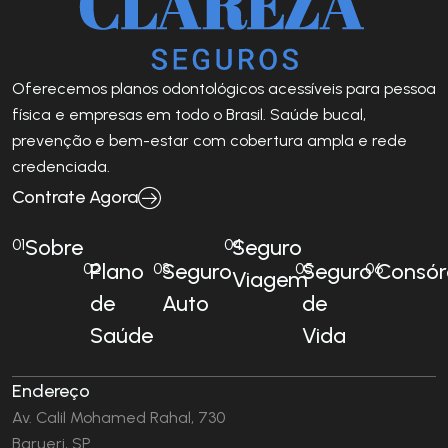
Oferecemos planos odontológicos acessíveis para pessoa
física e empresas em todo o Brasil. Saúde bucal,
prevenção e bem-estar com cobertura ampla e rede
credenciada.
Contrate Agora
Sobre
Seguro
01
04
Plano
Seguro
Seguro
Consór
02
03
05
06
Viagem
de
Auto
de
Saúde
Vida
Endereço
Av. Calil Mohamed Rahal, 730
Barueri, SP