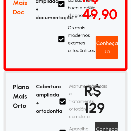
da saúde
em
ampliada
Mais
bucale apoio
12x
49,90
+
Doc
diagnóstico
documentação
Os mais
modernos
exames
Conheça
ortodônticos
Já
R$
Plano
Cobertura
Manutenção
/mensais
e
em
ampliada
Mais
tratamento
12x
129
+
Orto
ortodôntico
ortodontia
completo
Aparelho
Conheça