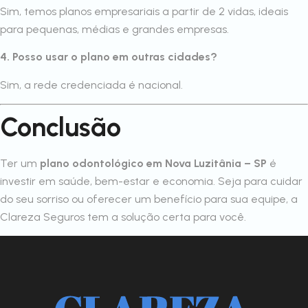
Sim, temos planos empresariais a partir de 2 vidas, ideais
para pequenas, médias e grandes empresas.
4. Posso usar o plano em outras cidades?
Sim, a rede credenciada é nacional.
Conclusão
Ter um
plano odontológico em Nova Luzitânia – SP
é
investir em saúde, bem-estar e economia. Seja para cuidar
do seu sorriso ou oferecer um benefício para sua equipe, a
Clareza Seguros tem a solução certa para você.