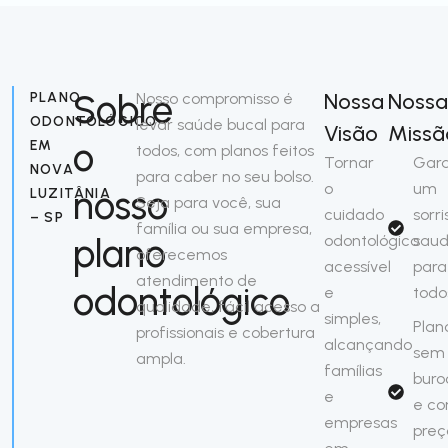
Sobre
Nossa
Noss
PLANO
Nosso compromisso é
ODONTOLÓGICO
levar saúde bucal para
Visão
Missã
o
EM
todos, com planos feitos
Tornar
Gara
NOVA
para caber no seu bolso.
o
um
nosso
LUZITÂNIA
Seja para você, sua
cuidado
sorri
– SP
família ou sua empresa,
plano
odontológico
saud
oferecemos
acessível
para
atendimento de
odontológico
e
todo
qualidade, fácil acesso a
simples,
Plan
profissionais e cobertura
alcançando
sem
ampla.
famílias
buro
e
e c
empresas
preç