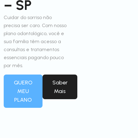
– SP
Cuidar do sorriso não
precisa ser caro. Com nosso
plano odontológico, você e
sua família têm acesso a
consultas e tratamentos
essenciais pagando pouco
por mês.
QUERO
Saber
MEU
Mais
PLANO