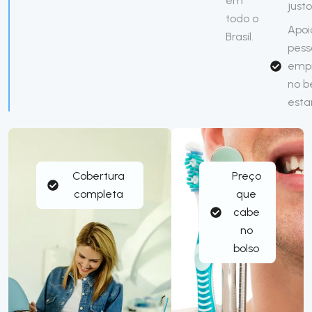
em
just
todo o
Apoi
Brasil.
pess
emp
no 
esta
Cobertura
Preço
completa
que
cabe
no
bolso