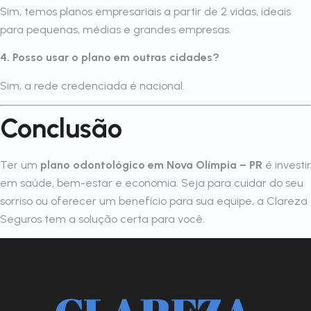
Sim, temos planos empresariais a partir de 2 vidas, ideais
para pequenas, médias e grandes empresas.
4. Posso usar o plano em outras cidades?
Sim, a rede credenciada é nacional.
Conclusão
Ter um
plano odontológico em Nova Olímpia – PR
é investir
em saúde, bem-estar e economia. Seja para cuidar do seu
sorriso ou oferecer um benefício para sua equipe, a Clareza
Seguros tem a solução certa para você.