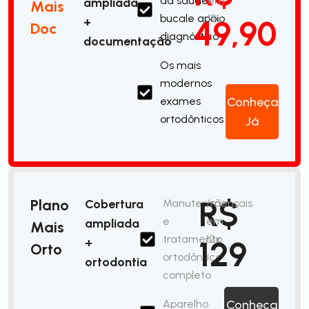
da saúde
em
ampliada
Mais
bucale apoio
12x
49,90
+
Doc
diagnóstico
documentação
Os mais
modernos
exames
Conheça
ortodônticos
Já
R$
Plano
Cobertura
Manutenção
/mensais
e
em
ampliada
Mais
tratamento
12x
129
+
Orto
ortodôntico
ortodontia
completo
Aparelho
Conheça