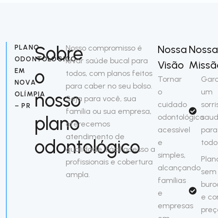
Sobre
Nossa
Nossa
PLANO
Nosso compromisso é
ODONTOLÓGICO
levar saúde bucal para
Visão
Missã
o
EM
todos, com planos feitos
Tornar
Gara
NOVA
para caber no seu bolso.
o
um
nosso
OLÍMPIA
Seja para você, sua
cuidado
sorri
– PR
família ou sua empresa,
plano
odontológico
saud
oferecemos
acessível
para
atendimento de
odontológico
e
todo
qualidade, fácil acesso a
simples,
Plan
profissionais e cobertura
alcançando
sem
ampla.
famílias
buro
e
e c
empresas
preç