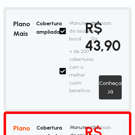
R$
Plano
Cobertura
Manutenção
/mensais
da saúde
em
ampliada
Mais
bucal
12x
43,90
+ de 200
coberturas
com o
melhor
custo
Conheça
benefício
Já
R$
Plano
Cobertura
Manutenção
/mensais