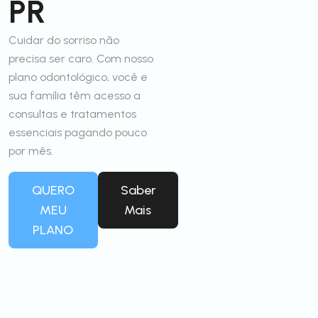
PR
Cuidar do sorriso não
precisa ser caro. Com nosso
plano odontológico, você e
sua família têm acesso a
consultas e tratamentos
essenciais pagando pouco
por mês.
QUERO
Saber
MEU
Mais
PLANO