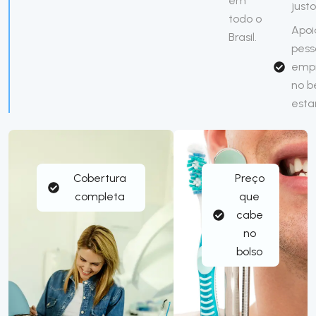
em
justo
todo o
Apoi
Brasil.
pess
emp
no 
esta
Cobertura
Preço
completa
que
cabe
no
bolso