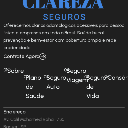
Oferecemos planos odontológicos acessíveis para pessoa
física e empresas em todo o Brasil. Saúde bucal,
prevenção e bem-estar com cobertura ampla e rede
credenciada.
Contrate Agora
Sobre
Seguro
01
04
Plano
Seguro
Seguro
Consór
02
03
05
06
Viagem
de
Auto
de
Saúde
Vida
Endereço
Av. Calil Mohamed Rahal, 730
Barueri, SP