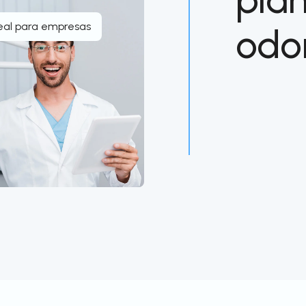
eal para empresas
odo