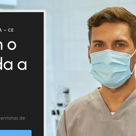
 – CE
 o
da a
entistas de