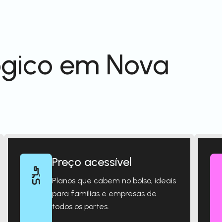
ógico em Nova
Preço acessível
Planos que cabem no bolso, ideais
para famílias e empresas de
todos os portes.