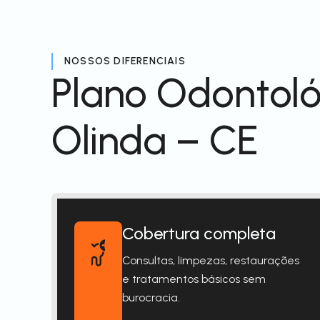
NOSSOS DIFERENCIAIS
Plano Odontol
Olinda – CE
Cobertura completa
Consultas, limpezas, restaurações
e tratamentos básicos sem
burocracia.