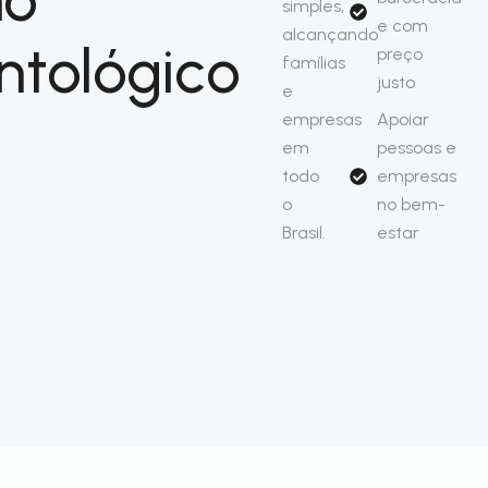
simples,
e com
alcançando
ntológico
preço
famílias
justo
e
empresas
Apoiar
em
pessoas e
todo
empresas
o
no bem-
Brasil.
estar