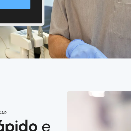
SAR.
ápido
e