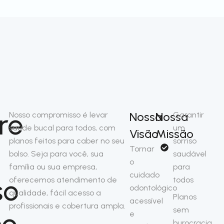
re
Nossa
Nossa
Nosso compromisso é levar
Garantir
saúde bucal para todos, com
um
Visão
Missão
planos feitos para caber no seu
sorriso
Tornar
bolso. Seja para você, sua
saudável
o
família ou sua empresa,
para
cuidado
so
oferecemos atendimento de
todos
odontológico
qualidade, fácil acesso a
Planos
acessível
profissionais e cobertura ampla.
sem
no
e
burocracia