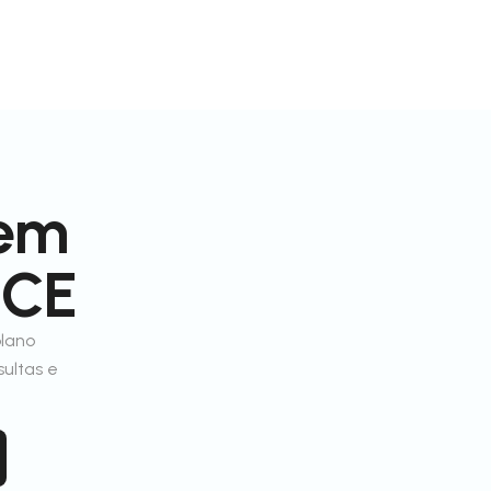
 em
 CE
plano
sultas e