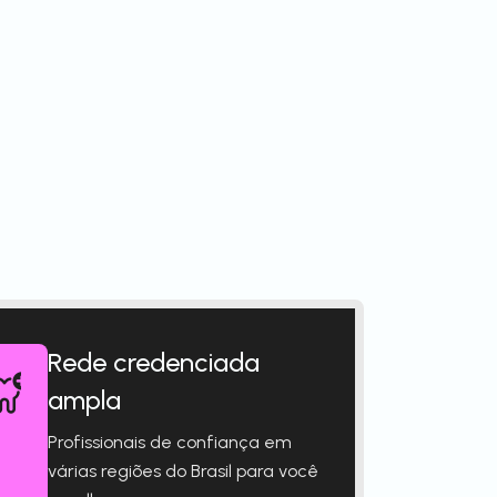
Rede credenciada
ampla
Profissionais de confiança em
várias regiões do Brasil para você