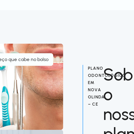
eço que cabe no bolso
Sob
PLANO
ODONTOLÓGICO
EM
o
NOVA
OLINDA
– CE
nos
pla