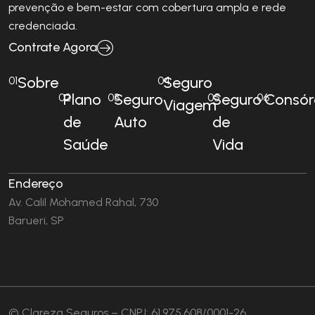
prevenção e bem-estar com cobertura ampla e rede
credenciada.
Contrate Agora
Sobre
Seguro
01
04
Plano
Seguro
Seguro
Consór
02
03
05
06
Viagem
de
Auto
de
Saúde
Vida
Endereço
Av. Calil Mohamed Rahal, 730
Barueri, SP
© Clareza Seguros – CNPJ: 61.975.608/0001-26