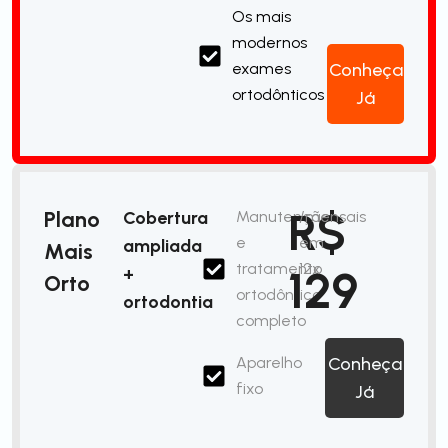
Os mais
modernos
exames
Conheça
ortodônticos
Já
R$
Plano
Cobertura
Manutenção
/mensais
e
em
ampliada
Mais
tratamento
12x
129
+
Orto
ortodôntico
ortodontia
completo
Aparelho
Conheça
fixo
Já