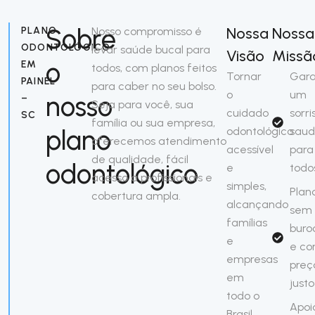
Sobre
Nossa
Nossa
PLANO
Nosso compromisso é
ODONTOLÓGICO
levar saúde bucal para
Visão
Missã
o
EM
todos, com planos feitos
Tornar
Gara
PAINEL
para caber no seu bolso.
o
um
nosso
–
Seja para você, sua
cuidado
sorri
SC
família ou sua empresa,
plano
odontológico
saud
oferecemos atendimento
acessível
para
de qualidade, fácil
odontológico
e
todo
acesso a profissionais e
simples,
Plan
cobertura ampla.
alcançando
sem
famílias
buro
e
e c
empresas
preç
em
justo
todo o
Apoi
Brasil.