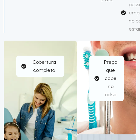
pess
emp
no 
esta
Cobertura
Preço
completa
que
cabe
no
bolso