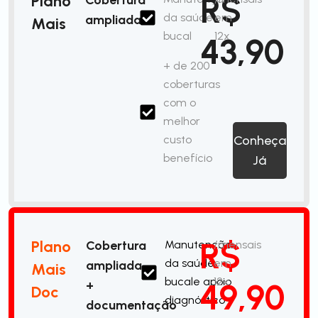
R$
Plano
da saúde
em
ampliada
Mais
bucal
12x
43,90
+ de 200
coberturas
com o
melhor
custo
Conheça
benefício
Já
R$
Plano
Cobertura
Manutenção
/mensais
da saúde
em
ampliada
Mais
bucale apoio
12x
49,90
+
Doc
diagnóstico
documentação