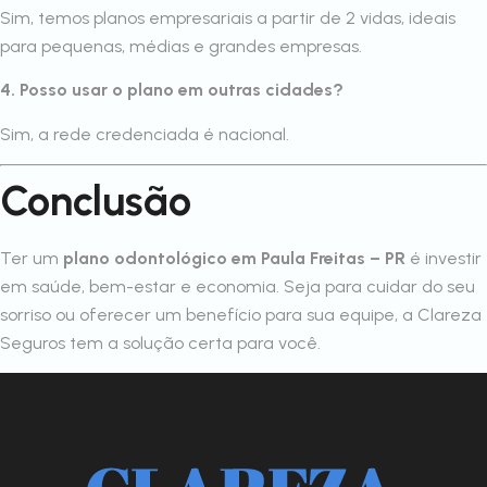
Sim, temos planos empresariais a partir de 2 vidas, ideais
para pequenas, médias e grandes empresas.
4. Posso usar o plano em outras cidades?
Sim, a rede credenciada é nacional.
Conclusão
Ter um
plano odontológico em Paula Freitas – PR
é investir
em saúde, bem-estar e economia. Seja para cuidar do seu
sorriso ou oferecer um benefício para sua equipe, a Clareza
Seguros tem a solução certa para você.