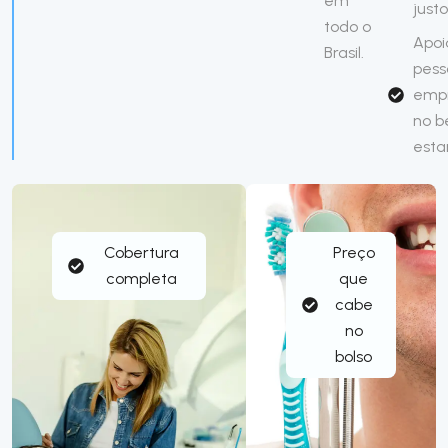
em
justo
todo o
Apoi
Brasil.
pess
emp
no 
esta
Cobertura
Preço
completa
que
cabe
no
bolso