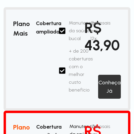
R$
Plano
Cobertura
Manutenção
/mensais
da saúde
em
ampliada
Mais
bucal
12x
43,90
+ de 200
coberturas
com o
melhor
custo
Conheça
benefício
Já
R$
Plano
Cobertura
Manutenção
/mensais