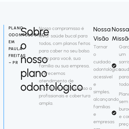
Sobre
Nossa
Nossa
PLANO
Nosso compromisso é
ODONTOLÓGICO
levar saúde bucal para
Visão
Missã
o
EM
todos, com planos feitos
Tornar
Gara
PAULA
para caber no seu bolso.
o
um
nosso
FREITAS
Seja para você, sua
cuidado
sorri
– PR
família ou sua empresa,
plano
odontológico
saud
oferecemos
acessível
para
atendimento de
odontológico
e
todo
qualidade, fácil acesso a
simples,
Plan
profissionais e cobertura
alcançando
sem
ampla.
famílias
buro
e
e c
empresas
preç