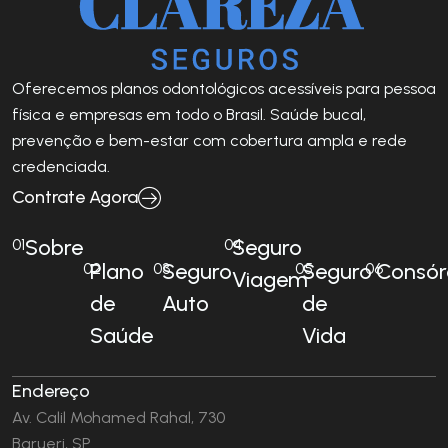
Oferecemos planos odontológicos acessíveis para pessoa
física e empresas em todo o Brasil. Saúde bucal,
prevenção e bem-estar com cobertura ampla e rede
credenciada.
Contrate Agora
Sobre
Seguro
01
04
Plano
Seguro
Seguro
Consór
02
03
05
06
Viagem
de
Auto
de
Saúde
Vida
Endereço
Av. Calil Mohamed Rahal, 730
Barueri, SP