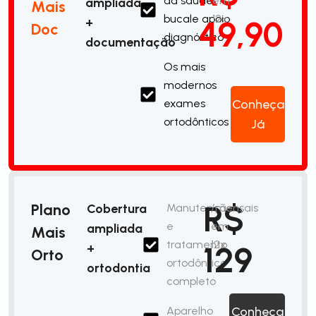
da saúde
em
ampliada
Mais
bucale apoio
12x
49,90
+
Doc
diagnóstico
documentação
Os mais
modernos
exames
Conheça
ortodônticos
Já
R$
Plano
Cobertura
Manutenção
/mensais
e
em
ampliada
Mais
tratamento
12x
129
+
Orto
ortodôntico
ortodontia
completo
Aparelho
Conheça