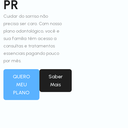
PR
Cuidar do sorriso não
precisa ser caro. Com nosso
plano odontológico, você e
sua família têm acesso a
consultas e tratamentos
essenciais pagando pouco
por mês.
QUERO
Saber
MEU
Mais
PLANO